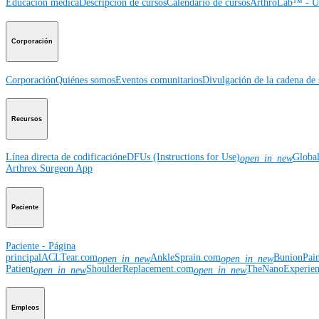
Educación médica
Descripción de cursos
Calendario de cursos
ArthroLab™ - Ub
Corporación
Corporación
Quiénes somos
Eventos comunitarios
Divulgación de la cadena de 
Recursos
Línea directa de codificación
eDFUs (Instructions for Use)
Globa
open_in_new
Arthrex Surgeon App
Paciente
Paciente - Página
principal
ACLTear.com
AnkleSprain.com
BunionPai
open_in_new
open_in_new
Patient
ShoulderReplacement.com
TheNanoExperie
open_in_new
open_in_new
Empleos