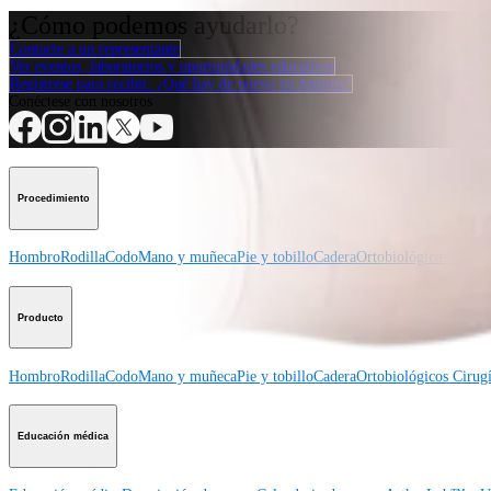
¿Cómo podemos ayudarlo?
Contacte a un representante
Ver eventos, laboratorios y oportunidades educativas
Regístrese para recibir: ¿Qué hay de nuevo en Arthrex?
Conéctese con nosotros
Procedimiento
Hombro
Rodilla
Codo
Mano y muñeca
Pie y tobillo
Cadera
Ortobiológicos
Cirugí
Producto
Hombro
Rodilla
Codo
Mano y muñeca
Pie y tobillo
Cadera
Ortobiológicos
Cirugí
Educación médica