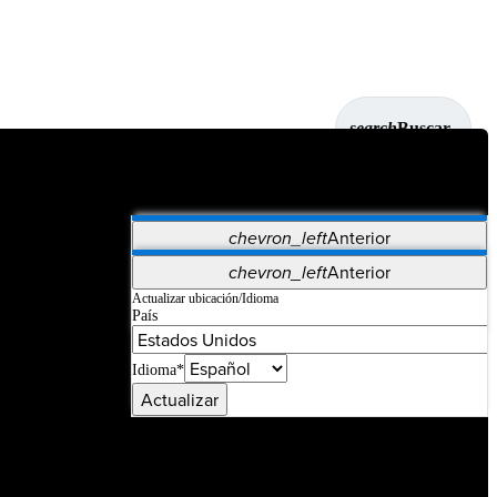
search
Buscar
chevron_left
Anterior
Aplicaciones
chevron_left
Anterior
Vet Systems
OrthoPedia Patient
SAP
Actualizar ubicación/Idioma
País
Supplier Portal
Synergy Imaging & Resection
Idioma*
Actualizar