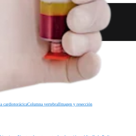
a cardiotorácica
Columna vertebral
a cardiotorácica
Columna vertebral
Imagen y resección