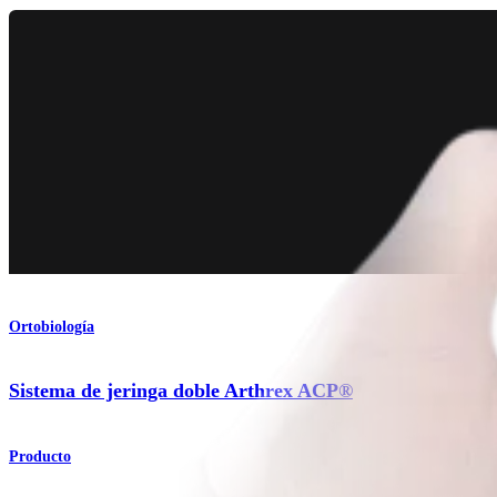
Ortobiología
Sistema de jeringa doble Arthrex ACP®
Producto