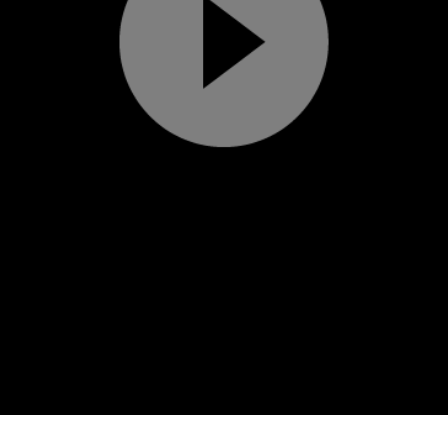
Play
Video