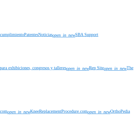
y cumplimiento
Patentes
Noticias
SBA Support
open_in_new
para exhibiciones, congresos y talleres
Rep Site
The
open_in_new
open_in_new
n.com
KneeReplacementProcedure.com
OrthoPedia
open_in_new
open_in_new