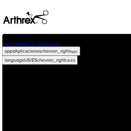
event
Calendario de eventos
Eventos
apps
Aplicaciones
chevron_right
Apps
language
US/ES
chevron_right
US/ES
Categorías
Procedimiento
arrow_drop_down
chevron_right
Producto
arrow_drop_down
chevron_right
Educación médica
arrow_drop_down
chevron_right
Corporación
arrow_drop_down
chevron_right
ASC X
Administradores
arrow_drop_down
chevron_right
Paciente
arrow_drop_down
chevron_right