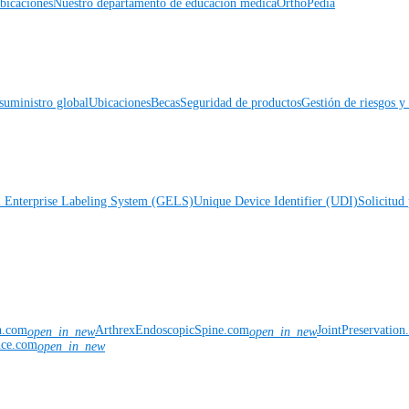
icaciones
Nuestro departamento de educación médica
OrthoPedia
suministro global
Ubicaciones
Becas
Seguridad de productos
Gestión de riesgos 
l Enterprise Labeling System (GELS)
Unique Device Identifier (UDI)
Solicitud 
n.com
ArthrexEndoscopicSpine.com
JointPreservatio
open_in_new
open_in_new
nce.com
open_in_new