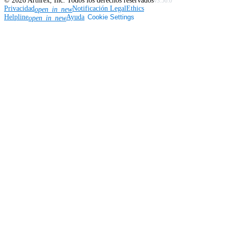
©
2026
Arthrex, Inc. Todos los derechos reservados
v3.56.0
Privacidad
Notificación Legal
Ethics
open_in_new
Helpline
Ayuda
Cookie Settings
open_in_new