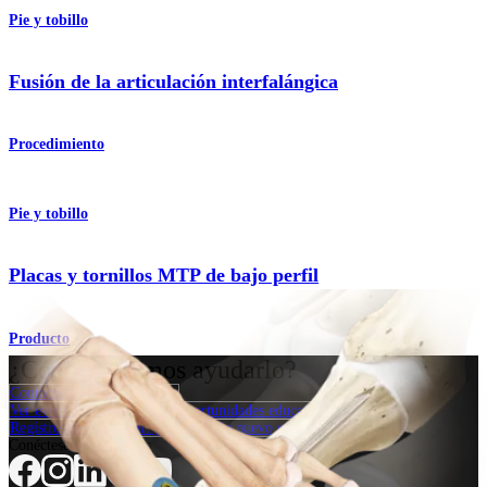
Pie y tobillo
Fusión de la articulación interfalángica
Procedimiento
Pie y tobillo
Placas y tornillos MTP de bajo perfil
Producto
¿Cómo podemos ayudarlo?
Contacte a un representante
Ver eventos, laboratorios y oportunidades educativas
Regístrese para recibir: ¿Qué hay de nuevo en Arthrex?
Conéctese con nosotros