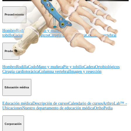
Procedimiento
Hombro
Rodilla
Codo
Mano y muñeca
Pie y
tobillo
Cadera
Ortobiológicos
Cirugía cardiotorácica
Columna vertebral
Producto
Hombro
Rodilla
Codo
Mano y muñeca
Pie y tobillo
Cadera
Ortobiológicos
Cirugía cardiotorácica
Columna vertebral
Imagen y resección
Educación médica
Educación médica
Descripción de cursos
Calendario de cursos
ArthroLab™ -
Ubicaciones
Nuestro departamento de educación médica
OrthoPedia
Corporación