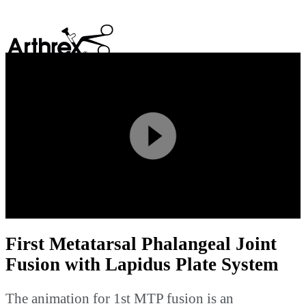
search
Play
Video
First Metatarsal Phalangeal Joint
Fusion with Lapidus Plate System
The animation for 1st MTP fusion is an