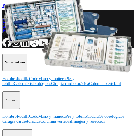
Procedimiento
¿Cómo podemos ayudarlo?
Contacte a un representante
Ver eventos, laboratorios y oportunidades educativas
Regístrese para recibir: ¿Qué hay de nuevo en Arthrex?
Conéctese con nosotros
Procedimiento
Hombro
Rodilla
Codo
Mano y muñeca
Pie y
tobillo
Cadera
Ortobiológicos
Cirugía cardiotorácica
Columna vertebral
Producto
Hombro
Rodilla
Codo
Mano y muñeca
Pie y tobillo
Cadera
Ortobiológicos
Cirugía cardiotorácica
Columna vertebral
Imagen y resección