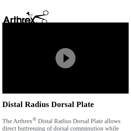
search
Play
Video
Distal Radius Dorsal Plate
®
The Arthrex
Distal Radius Dorsal Plate allows
direct buttressing of dorsal comminution while