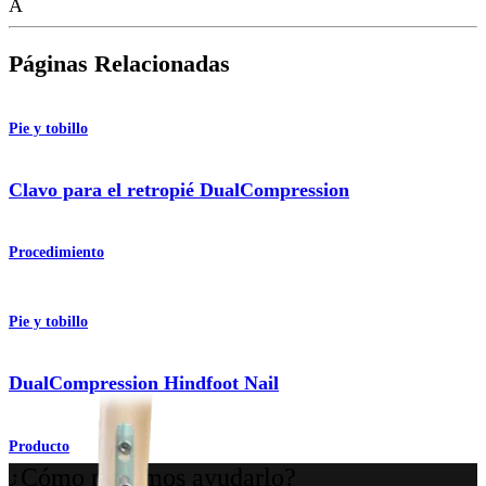
A
Páginas Relacionadas
Pie y tobillo
Clavo para el retropié DualCompression
Procedimiento
Pie y tobillo
DualCompression Hindfoot Nail
Producto
¿Cómo podemos ayudarlo?