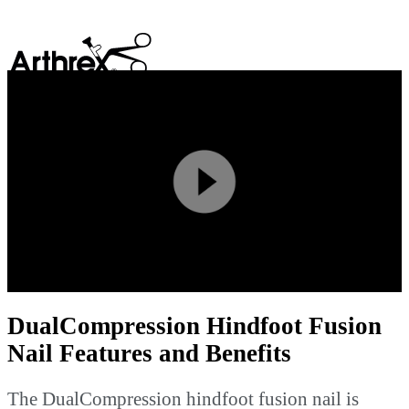
search
Play
Video
DualCompression Hindfoot Fusion
Nail Features and Benefits
The DualCompression hindfoot fusion nail is