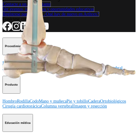
Contacte a un representante
Ver eventos, laboratorios y oportunidades educativas
Regístrese para recibir: ¿Qué hay de nuevo en Arthrex?
Conéctese con nosotros
Procedimiento
Hombro
Rodilla
Codo
Mano y muñeca
Pie y
tobillo
Cadera
Ortobiológicos
Cirugía cardiotorácica
Columna vertebral
Producto
Hombro
Rodilla
Codo
Mano y muñeca
Pie y tobillo
Cadera
Ortobiológicos
Cirugía cardiotorácica
Columna vertebral
Imagen y resección
Educación médica