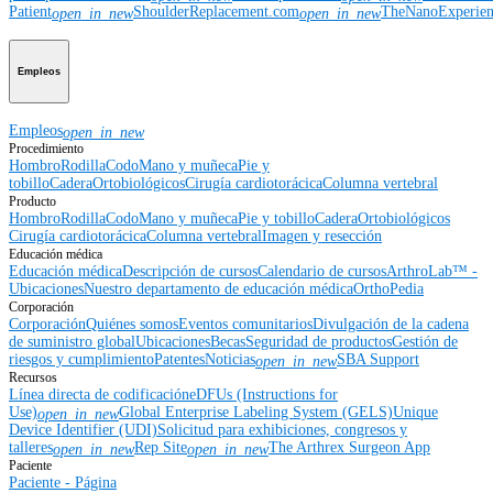
Patient
ShoulderReplacement.com
TheNanoExperie
open_in_new
open_in_new
Empleos
Empleos
open_in_new
Procedimiento
Hombro
Rodilla
Codo
Mano y muñeca
Pie y
tobillo
Cadera
Ortobiológicos
Cirugía cardiotorácica
Columna vertebral
Producto
Hombro
Rodilla
Codo
Mano y muñeca
Pie y tobillo
Cadera
Ortobiológicos
Cirugía cardiotorácica
Columna vertebral
Imagen y resección
Educación médica
Educación médica
Descripción de cursos
Calendario de cursos
ArthroLab™ -
Ubicaciones
Nuestro departamento de educación médica
OrthoPedia
Corporación
Corporación
Quiénes somos
Eventos comunitarios
Divulgación de la cadena
de suministro global
Ubicaciones
Becas
Seguridad de productos
Gestión de
riesgos y cumplimiento
Patentes
Noticias
SBA Support
open_in_new
Recursos
Línea directa de codificación
eDFUs (Instructions for
Use)
Global Enterprise Labeling System (GELS)
Unique
open_in_new
Device Identifier (UDI)
Solicitud para exhibiciones, congresos y
talleres
Rep Site
The Arthrex Surgeon App
open_in_new
open_in_new
Paciente
Paciente - Página