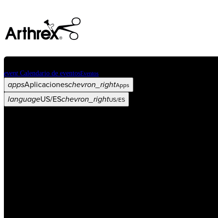
event
Calendario de eventos
Eventos
apps
Aplicaciones
chevron_right
Apps
language
US/ES
chevron_right
US/ES
Categorías
Procedimiento
arrow_drop_down
chevron_right
Producto
arrow_drop_down
chevron_right
Educación médica
arrow_drop_down
chevron_right
Corporación
arrow_drop_down
chevron_right
ASC X
Administradores
arrow_drop_down
chevron_right
Paciente
arrow_drop_down
chevron_right
Recursos
arrow_drop_down
chevron_right