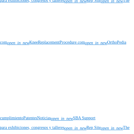
para exhibiciones, congresos y talleres
Rep Site
The
open_in_new
open_in_new
n.com
KneeReplacementProcedure.com
OrthoPedia
open_in_new
open_in_new
y cumplimiento
Patentes
Noticias
SBA Support
open_in_new
para exhibiciones, congresos y talleres
Rep Site
The
open_in_new
open_in_new