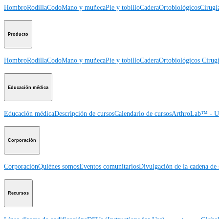
Hombro
Rodilla
Codo
Mano y muñeca
Pie y tobillo
Cadera
Ortobiológicos
Cirugí
Producto
Hombro
Rodilla
Codo
Mano y muñeca
Pie y tobillo
Cadera
Ortobiológicos
Cirugí
Educación médica
Educación médica
Descripción de cursos
Calendario de cursos
ArthroLab™ - Ub
Corporación
Corporación
Quiénes somos
Eventos comunitarios
Divulgación de la cadena de 
Recursos