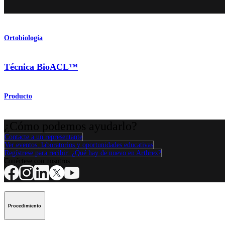
Ortobiología
Técnica BioACL™
Producto
¿Cómo podemos ayudarlo?
Contacte a un representante
Ver eventos, laboratorios y oportunidades educativas
Regístrese para recibir: ¿Qué hay de nuevo en Arthrex?
Conéctese con nosotros
Procedimiento