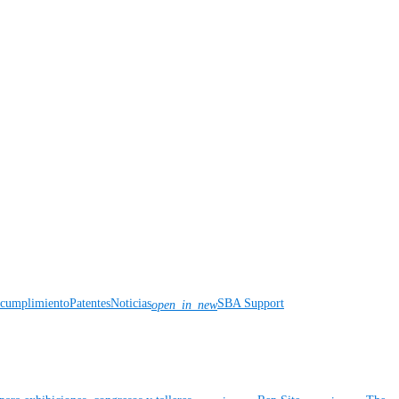
y cumplimiento
Patentes
Noticias
SBA Support
open_in_new