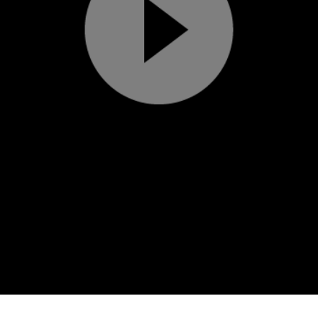
Play
Video