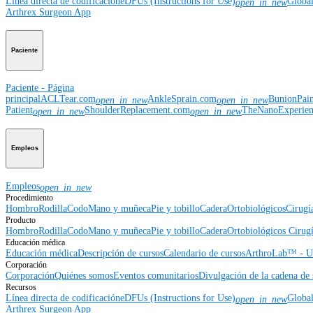
Línea directa de codificación
eDFUs (Instructions for Use)
Globa
open_in_new
Arthrex Surgeon App
Paciente
Paciente - Página
principal
ACLTear.com
AnkleSprain.com
BunionPai
open_in_new
open_in_new
Patient
ShoulderReplacement.com
TheNanoExperie
open_in_new
open_in_new
Empleos
Empleos
open_in_new
Procedimiento
Hombro
Rodilla
Codo
Mano y muñeca
Pie y tobillo
Cadera
Ortobiológicos
Cirugí
Producto
Hombro
Rodilla
Codo
Mano y muñeca
Pie y tobillo
Cadera
Ortobiológicos
Cirugí
Educación médica
Educación médica
Descripción de cursos
Calendario de cursos
ArthroLab™ - Ub
Corporación
Corporación
Quiénes somos
Eventos comunitarios
Divulgación de la cadena de 
Recursos
Línea directa de codificación
eDFUs (Instructions for Use)
Globa
open_in_new
Arthrex Surgeon App