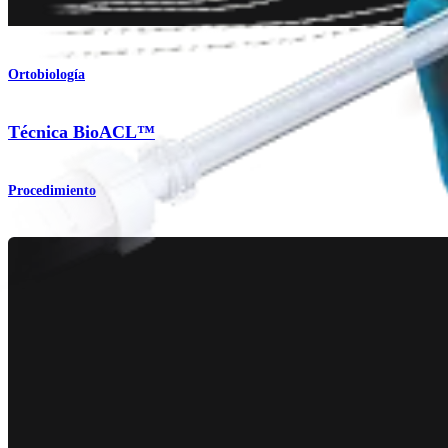
Ortobiología
Técnica BioACL™
Procedimiento