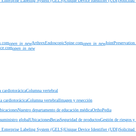
l Enterprise Labeling System (GELS)
Unique Device Identifier (UDI)
Solicitud 
n.com
ArthrexEndoscopicSpine.com
JointPreservatio
open_in_new
open_in_new
nce.com
open_in_new
a cardiotorácica
Columna vertebral
a cardiotorácica
Columna vertebral
Imagen y resección
icaciones
Nuestro departamento de educación médica
OrthoPedia
suministro global
Ubicaciones
Becas
Seguridad de productos
Gestión de riesgos 
l Enterprise Labeling System (GELS)
Unique Device Identifier (UDI)
Solicitud 