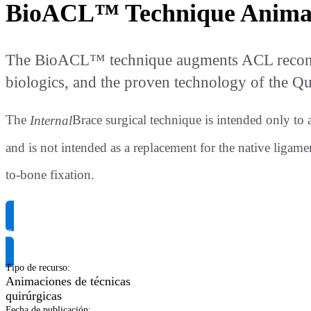
BioACL™ Technique Anima
The BioACL™ technique augments ACL reconstru
biologics, and the proven technology of the 
The
Internal
Brace surgical technique is intended only to
and is not intended as a replacement for the native ligam
to-bone fixation.
Solicitar información del producto
Tipo de recurso
:
Animaciones de técnicas
quirúrgicas
Fecha de publicación
: