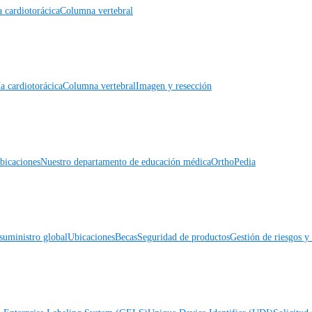
a cardiotorácica
Columna vertebral
a cardiotorácica
Columna vertebral
Imagen y resección
icaciones
Nuestro departamento de educación médica
OrthoPedia
suministro global
Ubicaciones
Becas
Seguridad de productos
Gestión de riesgos 