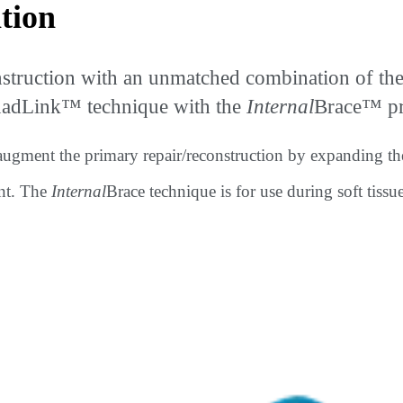
tion
ction with an unmatched combination of the pa
QuadLink™ technique with the
Internal
Brace™ pro
 augment the primary repair/reconstruction by expanding th
ent. The
Internal
Brace technique is for use during soft tissu