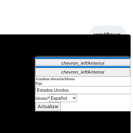
search
Buscar
chevron_left
Anterior
Aplicaciones
chevron_left
Anterior
Vet Systems
OrthoPedia Patient
SAP
Actualizar ubicación/Idioma
País
Supplier Portal
Synergy Imaging & Resection
Idioma*
Actualizar