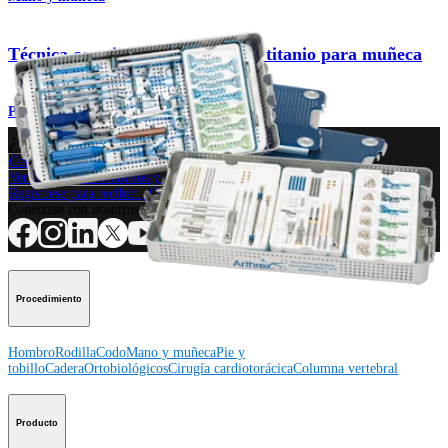
Técnica con sistema de placas de titanio para muñeca
Procedimiento
¿Cómo podemos ayudarlo?
Contacte a un representante
Ver eventos, laboratorios y oportunidades educativas
Regístrese para recibir: ¿Qué hay de nuevo en Arthrex?
Conéctese con nosotros
Procedimiento
Hombro
Rodilla
Codo
Mano y muñeca
Pie y
tobillo
Cadera
Ortobiológicos
Cirugía cardiotorácica
Columna vertebral
Producto