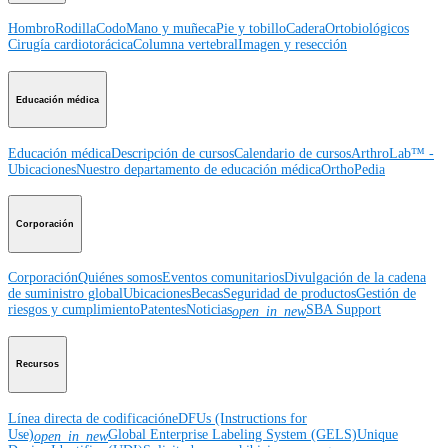
Hombro
Rodilla
Codo
Mano y muñeca
Pie y tobillo
Cadera
Ortobiológicos
Cirugía cardiotorácica
Columna vertebral
Imagen y resección
Educación médica
Educación médica
Descripción de cursos
Calendario de cursos
ArthroLab™ -
Ubicaciones
Nuestro departamento de educación médica
OrthoPedia
Corporación
Corporación
Quiénes somos
Eventos comunitarios
Divulgación de la cadena
de suministro global
Ubicaciones
Becas
Seguridad de productos
Gestión de
riesgos y cumplimiento
Patentes
Noticias
SBA Support
open_in_new
Recursos
Línea directa de codificación
eDFUs (Instructions for
Use)
Global Enterprise Labeling System (GELS)
Unique
open_in_new