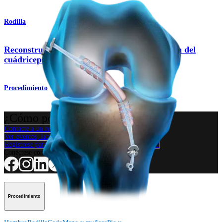
Rodilla
Reconstrucción del LCA con injerto de tendón del
cuádriceps
Procedimiento
¿Cómo podemos ayudarlo?
Contacte a un representante
Ver eventos, laboratorios y oportunidades educativas
Regístrese para recibir: ¿Qué hay de nuevo en Arthrex?
Conéctese con nosotros
Procedimiento