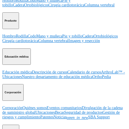
Hombro
Rodilla
Codo
Mano y muñeca
Pie y
tobillo
Cadera
Ortobiológicos
Cirugía cardiotorácica
Columna vertebral
Producto
Hombro
Rodilla
Codo
Mano y muñeca
Pie y tobillo
Cadera
Ortobiológicos
Cirugía cardiotorácica
Columna vertebral
Imagen y resección
Educación médica
Educación médica
Descripción de cursos
Calendario de cursos
ArthroLab™ -
Ubicaciones
Nuestro departamento de educación médica
OrthoPedia
Corporación
Corporación
Quiénes somos
Eventos comunitarios
Divulgación de la cadena
de suministro global
Ubicaciones
Becas
Seguridad de productos
Gestión de
riesgos y cumplimiento
Patentes
Noticias
SBA Support
open_in_new