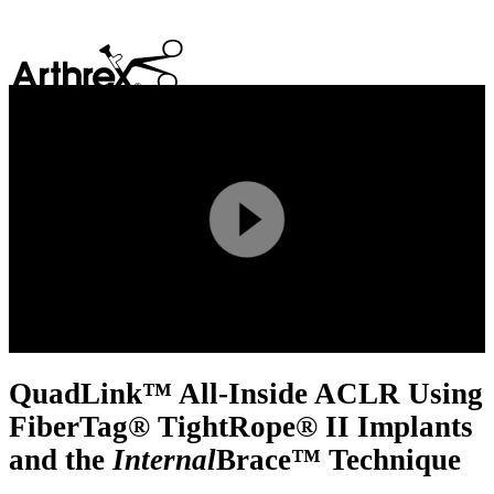
search
Play
Video
QuadLink™ All-Inside ACLR Using
FiberTag® TightRope® II Implants
and the
Internal
Brace™ Technique