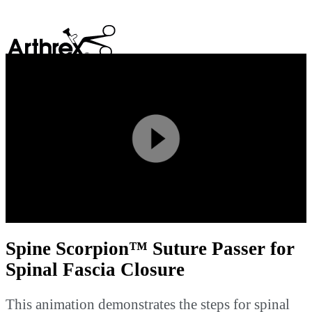
search
Play
Video
Spine Scorpion™ Suture Passer for
Spinal Fascia Closure
This animation demonstrates the steps for spinal