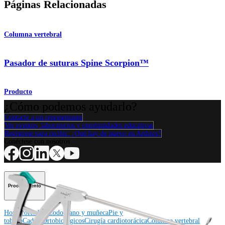
Páginas Relacionadas
Columna vertebral
Pasador de suturas Spine Scorpion™
Producto
¿Cómo podemos ayudarlo?
Contacte a un representante
Ver eventos, laboratorios y oportunidades educativas
Regístrese para recibir: ¿Qué hay de nuevo en Arthrex?
Conéctese con nosotros
Procedimiento
Hombro
Rodilla
Codo
Mano y muñeca
Pie y
tobillo
Cadera
Ortobiológicos
Cirugía cardiotorácica
Columna vertebral