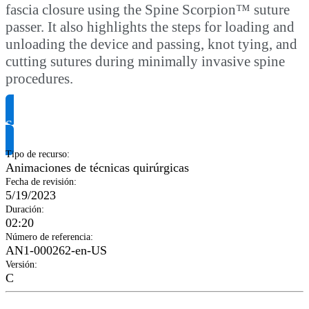
fascia closure using the Spine Scorpion™ suture
passer. It also highlights the steps for loading and
unloading the device and passing, knot tying, and
cutting sutures during minimally invasive spine
procedures.
Solicitar información del producto
Tipo de recurso
:
Animaciones de técnicas quirúrgicas
Fecha de revisión
:
5/19/2023
Duración
:
02:20
Número de referencia
:
AN1-000262-en-US
Versión
:
C