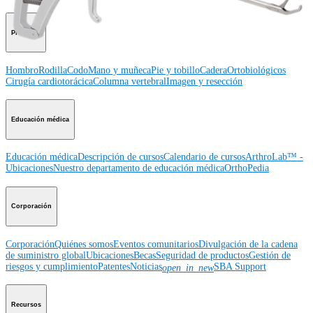
Producto
Hombro
Rodilla
Codo
Mano y muñeca
Pie y tobillo
Cadera
Ortobiológicos
Cirugía cardiotorácica
Columna vertebral
Imagen y resección
Educación médica
Educación médica
Descripción de cursos
Calendario de cursos
ArthroLab™ -
Ubicaciones
Nuestro departamento de educación médica
OrthoPedia
Corporación
Corporación
Quiénes somos
Eventos comunitarios
Divulgación de la cadena
de suministro global
Ubicaciones
Becas
Seguridad de productos
Gestión de
riesgos y cumplimiento
Patentes
Noticias
SBA Support
open_in_new
Recursos