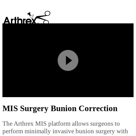
search
Play
Video
MIS Surgery Bunion Correction
The Arthrex MIS platform allows surgeons to
perform minimally invasive bunion surgery with