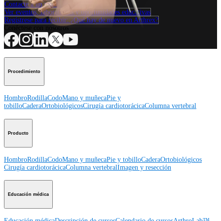
Contacte a un representante
Ver eventos, laboratorios y oportunidades educativas
Regístrese para recibir: ¿Qué hay de nuevo en Arthrex?
Conéctese con nosotros
Procedimiento
Hombro
Rodilla
Codo
Mano y muñeca
Pie y
tobillo
Cadera
Ortobiológicos
Cirugía cardiotorácica
Columna vertebral
Producto
Hombro
Rodilla
Codo
Mano y muñeca
Pie y tobillo
Cadera
Ortobiológicos
Cirugía cardiotorácica
Columna vertebral
Imagen y resección
Educación médica
Educación médica
Descripción de cursos
Calendario de cursos
ArthroLab™ -