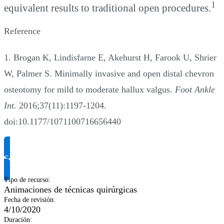
1
equivalent results to traditional open procedures.
Reference
1. Brogan K, Lindisfarne E, Akehurst H, Farook U, Shrier
W, Palmer S. Minimally invasive and open distal chevron
osteotomy for mild to moderate hallux valgus.
Foot Ankle
Int.
2016;37(11):1197-1204.
doi:10.1177/1071100716656440
Solicitar información del producto
Tipo de recurso
:
Animaciones de técnicas quirúrgicas
Fecha de revisión
:
4/10/2020
Duración
: