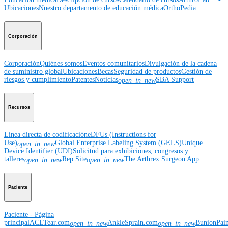
Ubicaciones
Nuestro departamento de educación médica
OrthoPedia
Corporación
Corporación
Quiénes somos
Eventos comunitarios
Divulgación de la cadena
de suministro global
Ubicaciones
Becas
Seguridad de productos
Gestión de
riesgos y cumplimiento
Patentes
Noticias
SBA Support
open_in_new
Recursos
Línea directa de codificación
eDFUs (Instructions for
Use)
Global Enterprise Labeling System (GELS)
Unique
open_in_new
Device Identifier (UDI)
Solicitud para exhibiciones, congresos y
talleres
Rep Site
The Arthrex Surgeon App
open_in_new
open_in_new
Paciente
Paciente - Página
principal
ACLTear.com
AnkleSprain.com
BunionPai
open_in_new
open_in_new