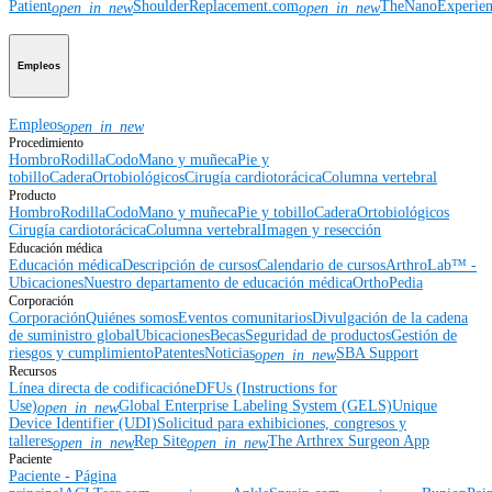
Patient
ShoulderReplacement.com
TheNanoExperie
open_in_new
open_in_new
Empleos
Empleos
open_in_new
Procedimiento
Hombro
Rodilla
Codo
Mano y muñeca
Pie y
tobillo
Cadera
Ortobiológicos
Cirugía cardiotorácica
Columna vertebral
Producto
Hombro
Rodilla
Codo
Mano y muñeca
Pie y tobillo
Cadera
Ortobiológicos
Cirugía cardiotorácica
Columna vertebral
Imagen y resección
Educación médica
Educación médica
Descripción de cursos
Calendario de cursos
ArthroLab™ -
Ubicaciones
Nuestro departamento de educación médica
OrthoPedia
Corporación
Corporación
Quiénes somos
Eventos comunitarios
Divulgación de la cadena
de suministro global
Ubicaciones
Becas
Seguridad de productos
Gestión de
riesgos y cumplimiento
Patentes
Noticias
SBA Support
open_in_new
Recursos
Línea directa de codificación
eDFUs (Instructions for
Use)
Global Enterprise Labeling System (GELS)
Unique
open_in_new
Device Identifier (UDI)
Solicitud para exhibiciones, congresos y
talleres
Rep Site
The Arthrex Surgeon App
open_in_new
open_in_new
Paciente
Paciente - Página