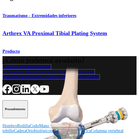
Traumatismo - Extremidades inferiores
Arthrex VA Proximal Tibial Plating System
Producto
¿Cómo podemos ayudarlo?
Contacte a un representante
Ver eventos, laboratorios y oportunidades educativas
Regístrese para recibir: ¿Qué hay de nuevo en Arthrex?
Conéctese con nosotros
Procedimiento
Hombro
Rodilla
Codo
Mano y muñeca
Pie y
tobillo
Cadera
Ortobiológicos
Cirugía cardiotorácica
Columna vertebral