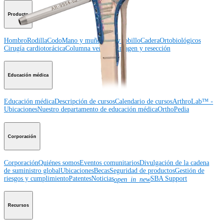
Producto
Hombro
Rodilla
Codo
Mano y muñeca
Pie y tobillo
Cadera
Ortobiológicos
Cirugía cardiotorácica
Columna vertebral
Imagen y resección
Educación médica
Educación médica
Descripción de cursos
Calendario de cursos
ArthroLab™ -
Ubicaciones
Nuestro departamento de educación médica
OrthoPedia
Corporación
Corporación
Quiénes somos
Eventos comunitarios
Divulgación de la cadena
de suministro global
Ubicaciones
Becas
Seguridad de productos
Gestión de
riesgos y cumplimiento
Patentes
Noticias
SBA Support
open_in_new
Recursos