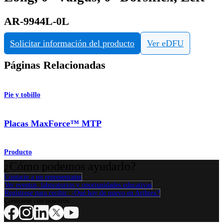
AR-9944L-0L
Solicitar información del producto
Ver eDFU
Páginas Relacionadas
Pie y tobillo
Placas MaxForce™ MTP
Producto
¿Cómo podemos ayudarlo?
Contacte a un representante
Ver eventos, laboratorios y oportunidades educativas
Regístrese para recibir: ¿Qué hay de nuevo en Arthrex?
Conéctese con nosotros