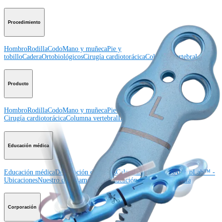
Procedimiento
Hombro
Rodilla
Codo
Mano y muñeca
Pie y
tobillo
Cadera
Ortobiológicos
Cirugía cardiotorácica
Columna vertebral
Producto
Hombro
Rodilla
Codo
Mano y muñeca
Pie y tobillo
Cadera
Ortobiológicos
Cirugía cardiotorácica
Columna vertebral
Imagen y resección
Educación médica
Educación médica
Descripción de cursos
Calendario de cursos
ArthroLab™ -
Ubicaciones
Nuestro departamento de educación médica
OrthoPedia
Corporación