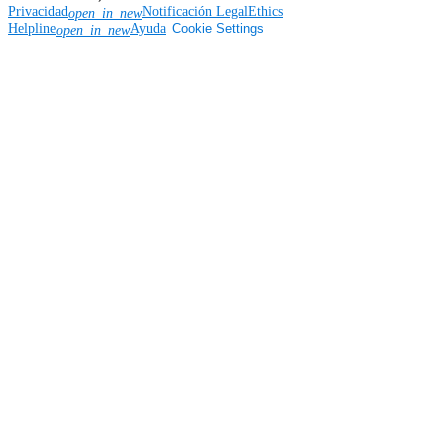
Privacidad
Notificación Legal
Ethics
open_in_new
Helpline
Ayuda
Cookie Settings
open_in_new