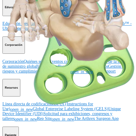
Educación médica
Educación médica
Descripción de cursos
Calendario de cursos
ArthroLab™ -
Ubicaciones
Nuestro departamento de educación médica
OrthoPedia
Corporación
Corporación
Quiénes somos
Eventos comunitarios
Divulgación de la cadena
de suministro global
Ubicaciones
Becas
Seguridad de productos
Gestión de
riesgos y cumplimiento
Patentes
Noticias
SBA Support
open_in_new
Recursos
Línea directa de codificación
eDFUs (Instructions for
Use)
Global Enterprise Labeling System (GELS)
Unique
open_in_new
Device Identifier (UDI)
Solicitud para exhibiciones, congresos y
talleres
Rep Site
The Arthrex Surgeon App
open_in_new
open_in_new
Paciente