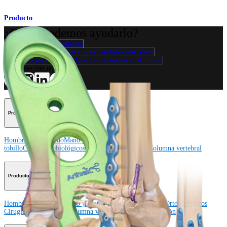
Producto
¿Cómo podemos ayudarlo?
Contacte a un representante
Ver eventos, laboratorios y oportunidades educativas
Regístrese para recibir: ¿Qué hay de nuevo en Arthrex?
Conéctese con nosotros
Procedimiento
Hombro
Rodilla
Codo
Mano y muñeca
Pie y
tobillo
Cadera
Ortobiológicos
Cirugía cardiotorácica
Columna vertebral
Producto
Hombro
Rodilla
Codo
Mano y muñeca
Pie y tobillo
Cadera
Ortobiológicos
Cirugía cardiotorácica
Columna vertebral
Imagen y resección