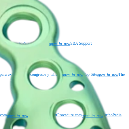
y cumplimiento
Patentes
Noticias
SBA Support
open_in_new
para exhibiciones, congresos y talleres
Rep Site
The
open_in_new
open_in_new
n.com
KneeReplacementProcedure.com
OrthoPedia
open_in_new
open_in_new