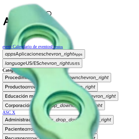
event
Calendario de eventos
Eventos
apps
Aplicaciones
chevron_right
Apps
language
US/ES
chevron_right
US/ES
Categorías
Procedimiento
arrow_drop_down
chevron_right
Producto
arrow_drop_down
chevron_right
Educación médica
arrow_drop_down
chevron_right
Corporación
arrow_drop_down
chevron_right
ASC X
Administradores
arrow_drop_down
chevron_right
Paciente
arrow_drop_down
chevron_right
Recursos
arrow_drop_down
chevron_right