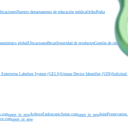
icaciones
Nuestro departamento de educación médica
OrthoPedia
suministro global
Ubicaciones
Becas
Seguridad de productos
Gestión de riesgos 
l Enterprise Labeling System (GELS)
Unique Device Identifier (UDI)
Solicitud 
n.com
ArthrexEndoscopicSpine.com
JointPreservatio
open_in_new
open_in_new
nce.com
open_in_new