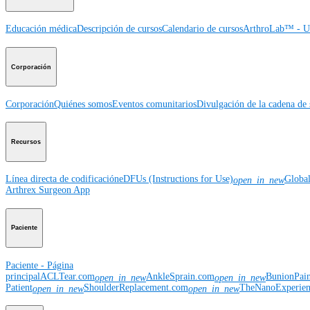
Educación médica
Descripción de cursos
Calendario de cursos
ArthroLab™ - Ub
Corporación
Corporación
Quiénes somos
Eventos comunitarios
Divulgación de la cadena de 
Recursos
Línea directa de codificación
eDFUs (Instructions for Use)
Globa
open_in_new
Arthrex Surgeon App
Paciente
Paciente - Página
principal
ACLTear.com
AnkleSprain.com
BunionPai
open_in_new
open_in_new
Patient
ShoulderReplacement.com
TheNanoExperie
open_in_new
open_in_new