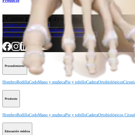
Producto
¿Cómo podemos ayudarlo?
Contacte a un representante
Ver eventos, laboratorios y oportunidades educativas
Regístrese para recibir: ¿Qué hay de nuevo en Arthrex?
Conéctese con nosotros
Procedimiento
Hombro
Rodilla
Codo
Mano y muñeca
Pie y tobillo
Cadera
Ortobiológicos
Cirugí
Producto
Hombro
Rodilla
Codo
Mano y muñeca
Pie y tobillo
Cadera
Ortobiológicos
Cirugí
Educación médica