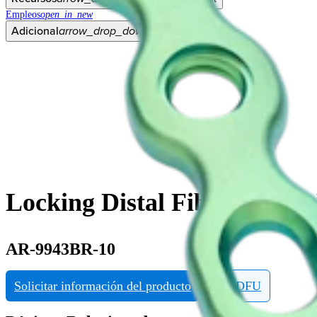
Empleos
open_in_new
Adicional
arrow_drop_down
chevron_right
Locking Distal Fibula Plate,
AR-9943BR-10
Solicitar información del producto
Ver eDFU