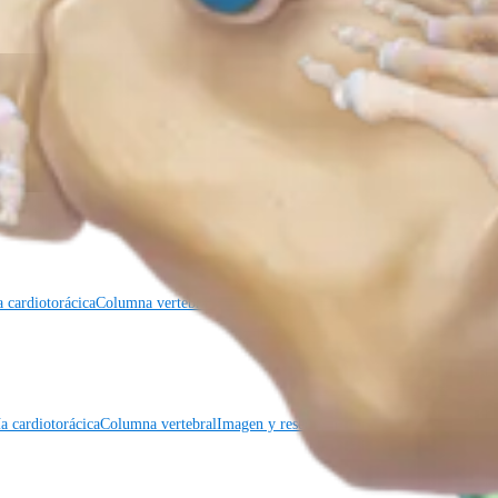
a cardiotorácica
Columna vertebral
a cardiotorácica
Columna vertebral
Imagen y resección