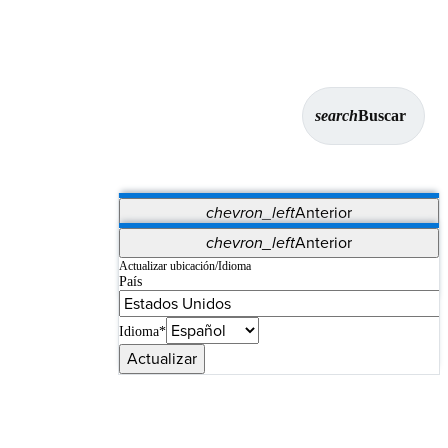
search
Buscar
chevron_left
Anterior
Aplicaciones
chevron_left
Anterior
Vet Systems
OrthoPedia Patient
SAP
Actualizar ubicación/Idioma
País
Supplier Portal
Synergy Imaging & Resection
Idioma*
Actualizar