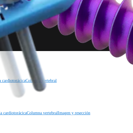
a cardiotorácica
Columna vertebral
a cardiotorácica
Columna vertebral
Imagen y resección