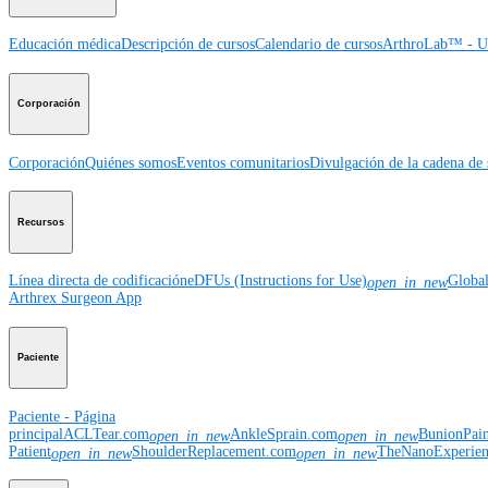
Educación médica
Descripción de cursos
Calendario de cursos
ArthroLab™ - Ub
Corporación
Corporación
Quiénes somos
Eventos comunitarios
Divulgación de la cadena de 
Recursos
Línea directa de codificación
eDFUs (Instructions for Use)
Globa
open_in_new
Arthrex Surgeon App
Paciente
Paciente - Página
principal
ACLTear.com
AnkleSprain.com
BunionPai
open_in_new
open_in_new
Patient
ShoulderReplacement.com
TheNanoExperie
open_in_new
open_in_new