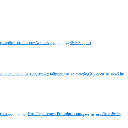
y cumplimiento
Patentes
Noticias
SBA Support
open_in_new
para exhibiciones, congresos y talleres
Rep Site
The
open_in_new
open_in_new
n.com
KneeReplacementProcedure.com
OrthoPedia
open_in_new
open_in_new