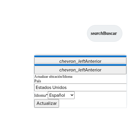
search
Buscar
chevron_left
Anterior
Aplicaciones
chevron_left
Anterior
Vet Systems
OrthoPedia Patient
SAP
Actualizar ubicación/Idioma
País
Supplier Portal
Synergy Imaging & Resection
Idioma*
Actualizar