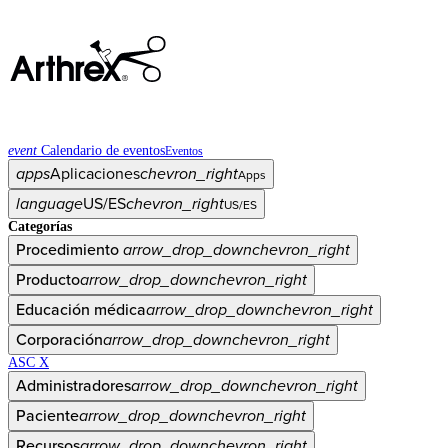
event
Calendario de eventos
Eventos
apps
Aplicaciones
chevron_right
Apps
language
US/ES
chevron_right
US/ES
Categorías
Procedimiento
arrow_drop_down
chevron_right
Producto
arrow_drop_down
chevron_right
Educación médica
arrow_drop_down
chevron_right
Corporación
arrow_drop_down
chevron_right
ASC X
Administradores
arrow_drop_down
chevron_right
Paciente
arrow_drop_down
chevron_right
Recursos
arrow_drop_down
chevron_right