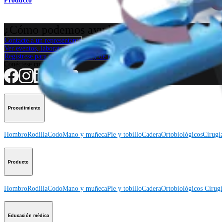
Producto
¿Cómo podemos ayudarlo?
Contacte a un representante
Ver eventos, laboratorios y oportunidades educativas
Regístrese para recibir: ¿Qué hay de nuevo en Arthrex?
Conéctese con nosotros
Procedimiento
Hombro
Rodilla
Codo
Mano y muñeca
Pie y tobillo
Cadera
Ortobiológicos
Cirugí
Producto
Hombro
Rodilla
Codo
Mano y muñeca
Pie y tobillo
Cadera
Ortobiológicos
Cirugí
Educación médica