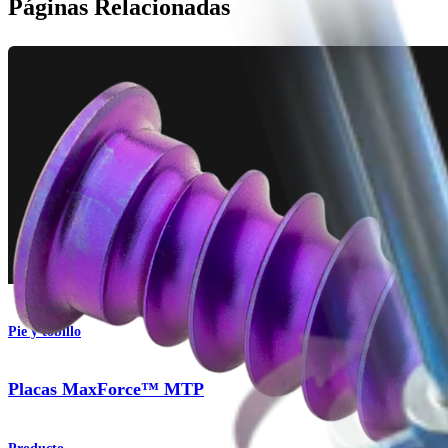
Páginas Relacionadas
Pie y tobillo
Placas MaxForce™ MTP