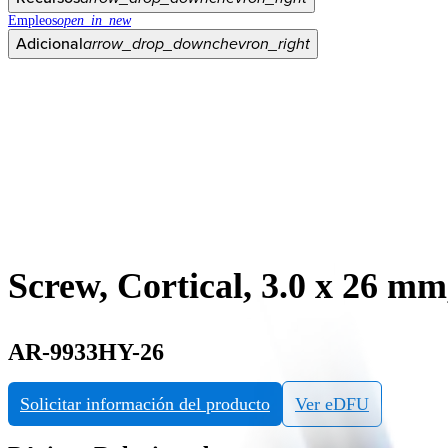
Empleos
open_in_new
Adicional
arrow_drop_down
chevron_right
Screw, Cortical, 3.0 x 26 m
AR-9933HY-26
Solicitar información del producto
Ver eDFU