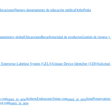
icaciones
Nuestro departamento de educación médica
OrthoPedia
suministro global
Ubicaciones
Becas
Seguridad de productos
Gestión de riesgos 
l Enterprise Labeling System (GELS)
Unique Device Identifier (UDI)
Solicitud 
n.com
ArthrexEndoscopicSpine.com
JointPreservatio
open_in_new
open_in_new
nce.com
open_in_new