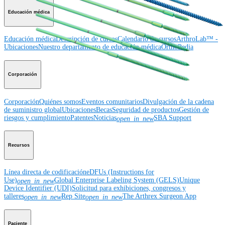
Educación médica
Educación médica
Descripción de cursos
Calendario de cursos
ArthroLab™ -
Ubicaciones
Nuestro departamento de educación médica
OrthoPedia
Corporación
Corporación
Quiénes somos
Eventos comunitarios
Divulgación de la cadena
de suministro global
Ubicaciones
Becas
Seguridad de productos
Gestión de
riesgos y cumplimiento
Patentes
Noticias
SBA Support
open_in_new
Recursos
Línea directa de codificación
eDFUs (Instructions for
Use)
Global Enterprise Labeling System (GELS)
Unique
open_in_new
Device Identifier (UDI)
Solicitud para exhibiciones, congresos y
talleres
Rep Site
The Arthrex Surgeon App
open_in_new
open_in_new
Paciente