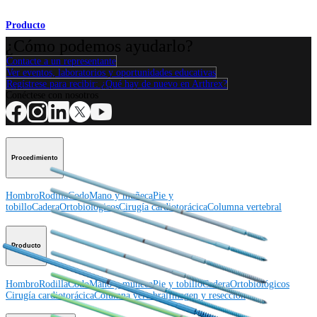
Producto
¿Cómo podemos ayudarlo?
Contacte a un representante
Ver eventos, laboratorios y oportunidades educativas
Regístrese para recibir: ¿Qué hay de nuevo en Arthrex?
Conéctese con nosotros
Procedimiento
Hombro
Rodilla
Codo
Mano y muñeca
Pie y
tobillo
Cadera
Ortobiológicos
Cirugía cardiotorácica
Columna vertebral
Producto
Hombro
Rodilla
Codo
Mano y muñeca
Pie y tobillo
Cadera
Ortobiológicos
Cirugía cardiotorácica
Columna vertebral
Imagen y resección