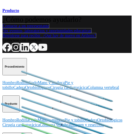
Producto
¿Cómo podemos ayudarlo?
Contacte a un representante
Ver eventos, laboratorios y oportunidades educativas
Regístrese para recibir: ¿Qué hay de nuevo en Arthrex?
Conéctese con nosotros
Procedimiento
Hombro
Rodilla
Codo
Mano y muñeca
Pie y
tobillo
Cadera
Ortobiológicos
Cirugía cardiotorácica
Columna vertebral
Producto
Hombro
Rodilla
Codo
Mano y muñeca
Pie y tobillo
Cadera
Ortobiológicos
Cirugía cardiotorácica
Columna vertebral
Imagen y resección