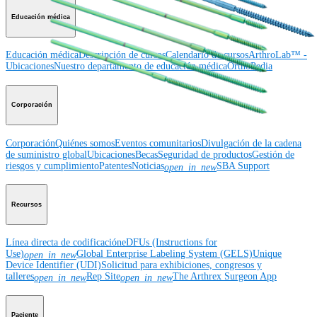
Educación médica
Educación médica
Descripción de cursos
Calendario de cursos
ArthroLab™ -
Ubicaciones
Nuestro departamento de educación médica
OrthoPedia
Corporación
Corporación
Quiénes somos
Eventos comunitarios
Divulgación de la cadena
de suministro global
Ubicaciones
Becas
Seguridad de productos
Gestión de
riesgos y cumplimiento
Patentes
Noticias
SBA Support
open_in_new
Recursos
Línea directa de codificación
eDFUs (Instructions for
Use)
Global Enterprise Labeling System (GELS)
Unique
open_in_new
Device Identifier (UDI)
Solicitud para exhibiciones, congresos y
talleres
Rep Site
The Arthrex Surgeon App
open_in_new
open_in_new
Paciente