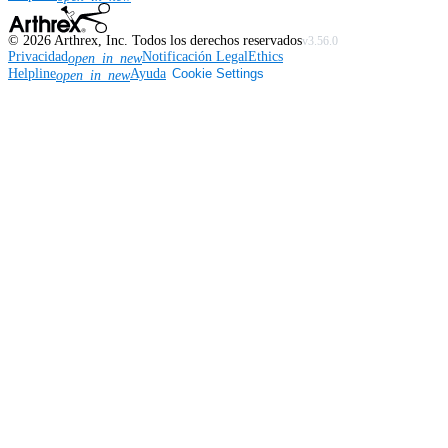
©
2026
Arthrex, Inc. Todos los derechos reservados
v3.56.0
Privacidad
Notificación Legal
Ethics
open_in_new
Helpline
Ayuda
Cookie Settings
open_in_new