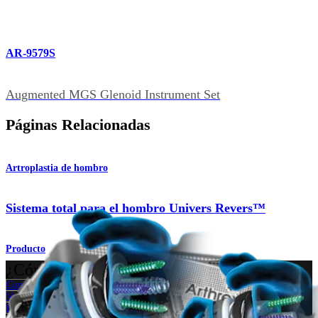
AR-9579S
Augmented MGS Glenoid Instrument Set
Páginas Relacionadas
Artroplastia de hombro
Sistema total para el hombro Univers Revers™
Producto
¿Cómo podemos ayudarlo?
Contacte a un representante
Ver eventos, laboratorios y oportunidades educativas
Regístrese para recibir: ¿Qué hay de nuevo en Arthrex?