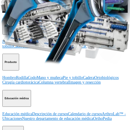
Conéctese con nosotros
Procedimiento
Hombro
Rodilla
Codo
Mano y muñeca
Pie y
tobillo
Cadera
Ortobiológicos
Cirugía cardiotorácica
Columna vertebral
Producto
Hombro
Rodilla
Codo
Mano y muñeca
Pie y tobillo
Cadera
Ortobiológicos
Cirugía cardiotorácica
Columna vertebral
Imagen y resección
Educación médica
Educación médica
Descripción de cursos
Calendario de cursos
ArthroLab™ -
Ubicaciones
Nuestro departamento de educación médica
OrthoPedia