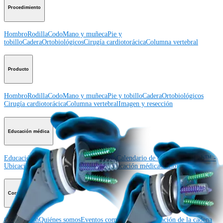
Procedimiento
Hombro
Rodilla
Codo
Mano y muñeca
Pie y
tobillo
Cadera
Ortobiológicos
Cirugía cardiotorácica
Columna vertebral
Producto
Hombro
Rodilla
Codo
Mano y muñeca
Pie y tobillo
Cadera
Ortobiológicos
Cirugía cardiotorácica
Columna vertebral
Imagen y resección
Educación médica
Educación médica
Descripción de cursos
Calendario de cursos
ArthroLab™ -
Ubicaciones
Nuestro departamento de educación médica
OrthoPedia
Corporación
Corporación
Quiénes somos
Eventos comunitarios
Divulgación de la cadena