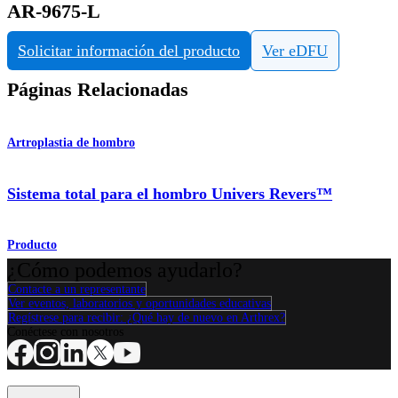
AR-9675-L
Solicitar información del producto
Ver eDFU
Páginas Relacionadas
Artroplastia de hombro
Sistema total para el hombro Univers Revers™
Producto
¿Cómo podemos ayudarlo?
Contacte a un representante
Ver eventos, laboratorios y oportunidades educativas
Regístrese para recibir: ¿Qué hay de nuevo en Arthrex?
Conéctese con nosotros