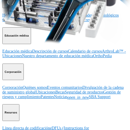
Hombro
Rodilla
Codo
Mano y muñeca
Pie y tobillo
Cadera
Ortobiológicos
Cirugía cardiotorácica
Columna vertebral
Imagen y resección
Educación médica
Educación médica
Descripción de cursos
Calendario de cursos
ArthroLab™ -
Ubicaciones
Nuestro departamento de educación médica
OrthoPedia
Corporación
Corporación
Quiénes somos
Eventos comunitarios
Divulgación de la cadena
de suministro global
Ubicaciones
Becas
Seguridad de productos
Gestión de
riesgos y cumplimiento
Patentes
Noticias
SBA Support
open_in_new
Recursos
Línea directa de codificación
eDFUs (Instructions for