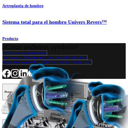
Artroplastia de hombro
Sistema total para el hombro Univers Revers™
Producto
¿Cómo podemos ayudarlo?
Contacte a un representante
Ver eventos, laboratorios y oportunidades educativas
Regístrese para recibir: ¿Qué hay de nuevo en Arthrex?
Conéctese con nosotros
Procedimiento
Hombro
Rodilla
Codo
Mano y muñeca
Pie y
tobillo
Cadera
Ortobiológicos
Cirugía cardiotorácica
Columna vertebral
Producto