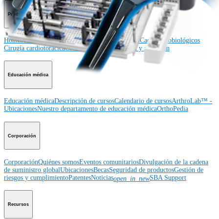
Producto
Hombro
Rodilla
Codo
Mano y muñeca
Pie y tobillo
Cadera
Ortobiológicos
Cirugía cardiotorácica
Columna vertebral
Imagen y resección
Educación médica
Educación médica
Descripción de cursos
Calendario de cursos
ArthroLab™ -
Ubicaciones
Nuestro departamento de educación médica
OrthoPedia
Corporación
Corporación
Quiénes somos
Eventos comunitarios
Divulgación de la cadena
de suministro global
Ubicaciones
Becas
Seguridad de productos
Gestión de
riesgos y cumplimiento
Patentes
Noticias
SBA Support
open_in_new
Recursos