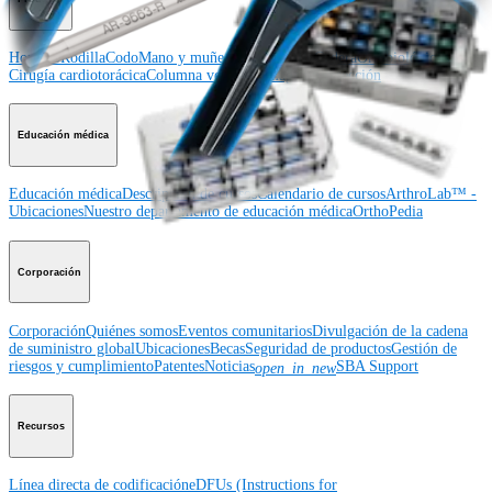
Hombro
Rodilla
Codo
Mano y muñeca
Pie y tobillo
Cadera
Ortobiológicos
Cirugía cardiotorácica
Columna vertebral
Imagen y resección
Educación médica
Educación médica
Descripción de cursos
Calendario de cursos
ArthroLab™ -
Ubicaciones
Nuestro departamento de educación médica
OrthoPedia
Corporación
Corporación
Quiénes somos
Eventos comunitarios
Divulgación de la cadena
de suministro global
Ubicaciones
Becas
Seguridad de productos
Gestión de
riesgos y cumplimiento
Patentes
Noticias
SBA Support
open_in_new
Recursos
Línea directa de codificación
eDFUs (Instructions for