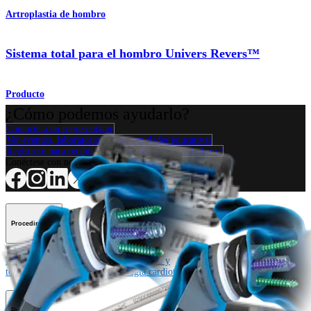
Artroplastia de hombro
Sistema total para el hombro Univers Revers™
Producto
¿Cómo podemos ayudarlo?
Contacte a un representante
Ver eventos, laboratorios y oportunidades educativas
Regístrese para recibir: ¿Qué hay de nuevo en Arthrex?
Conéctese con nosotros
Procedimiento
Hombro
Rodilla
Codo
Mano y muñeca
Pie y
tobillo
Cadera
Ortobiológicos
Cirugía cardiotorácica
Columna vertebral
Producto