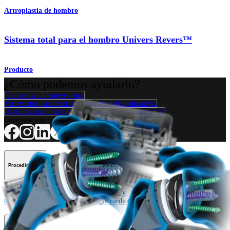
Artroplastia de hombro
Sistema total para el hombro Univers Revers™
Producto
¿Cómo podemos ayudarlo?
Contacte a un representante
Ver eventos, laboratorios y oportunidades educativas
Regístrese para recibir: ¿Qué hay de nuevo en Arthrex?
Conéctese con nosotros
Procedimiento
Hombro
Rodilla
Codo
Mano y muñeca
Pie y
tobillo
Cadera
Ortobiológicos
Cirugía cardiotorácica
Columna vertebral
Producto