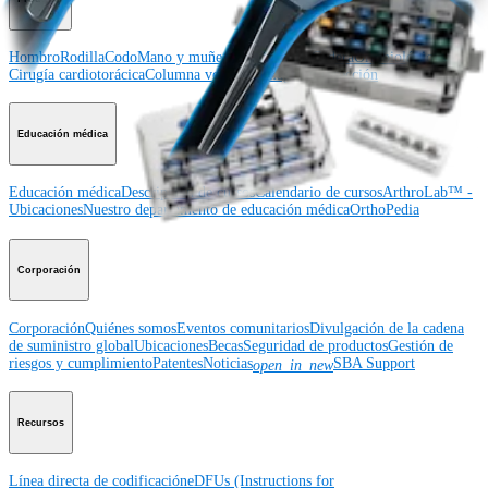
Hombro
Rodilla
Codo
Mano y muñeca
Pie y tobillo
Cadera
Ortobiológicos
Cirugía cardiotorácica
Columna vertebral
Imagen y resección
Educación médica
Educación médica
Descripción de cursos
Calendario de cursos
ArthroLab™ -
Ubicaciones
Nuestro departamento de educación médica
OrthoPedia
Corporación
Corporación
Quiénes somos
Eventos comunitarios
Divulgación de la cadena
de suministro global
Ubicaciones
Becas
Seguridad de productos
Gestión de
riesgos y cumplimiento
Patentes
Noticias
SBA Support
open_in_new
Recursos
Línea directa de codificación
eDFUs (Instructions for