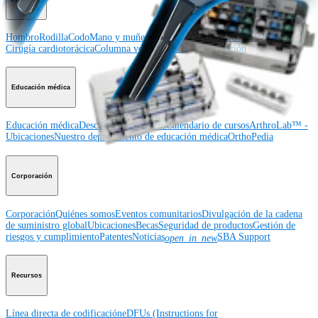
Hombro
Rodilla
Codo
Mano y muñeca
Pie y tobillo
Cadera
Ortobiológicos
Cirugía cardiotorácica
Columna vertebral
Imagen y resección
Educación médica
Educación médica
Descripción de cursos
Calendario de cursos
ArthroLab™ -
Ubicaciones
Nuestro departamento de educación médica
OrthoPedia
Corporación
Corporación
Quiénes somos
Eventos comunitarios
Divulgación de la cadena
de suministro global
Ubicaciones
Becas
Seguridad de productos
Gestión de
riesgos y cumplimiento
Patentes
Noticias
SBA Support
open_in_new
Recursos
Línea directa de codificación
eDFUs (Instructions for