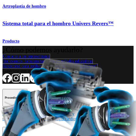
Artroplastia de hombro
Sistema total para el hombro Univers Revers™
Producto
¿Cómo podemos ayudarlo?
Contacte a un representante
Ver eventos, laboratorios y oportunidades educativas
Regístrese para recibir: ¿Qué hay de nuevo en Arthrex?
Conéctese con nosotros
Procedimiento
Hombro
Rodilla
Codo
Mano y muñeca
Pie y
tobillo
Cadera
Ortobiológicos
Cirugía cardiotorácica
Columna vertebral
Producto