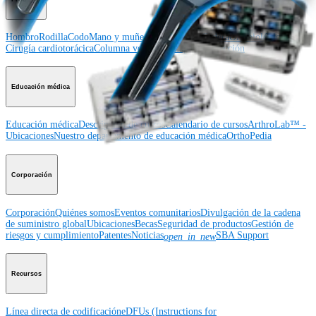
Hombro
Rodilla
Codo
Mano y muñeca
Pie y tobillo
Cadera
Ortobiológicos
Cirugía cardiotorácica
Columna vertebral
Imagen y resección
Educación médica
Educación médica
Descripción de cursos
Calendario de cursos
ArthroLab™ -
Ubicaciones
Nuestro departamento de educación médica
OrthoPedia
Corporación
Corporación
Quiénes somos
Eventos comunitarios
Divulgación de la cadena
de suministro global
Ubicaciones
Becas
Seguridad de productos
Gestión de
riesgos y cumplimiento
Patentes
Noticias
SBA Support
open_in_new
Recursos
Línea directa de codificación
eDFUs (Instructions for