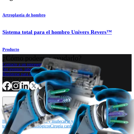
Artroplastia de hombro
Sistema total para el hombro Univers Revers™
Producto
¿Cómo podemos ayudarlo?
Contacte a un representante
Ver eventos, laboratorios y oportunidades educativas
Regístrese para recibir: ¿Qué hay de nuevo en Arthrex?
Conéctese con nosotros
Procedimiento
Hombro
Rodilla
Codo
Mano y muñeca
Pie y
tobillo
Cadera
Ortobiológicos
Cirugía cardiotorácica
Columna vertebral