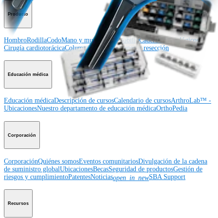
Producto
Hombro
Rodilla
Codo
Mano y muñeca
Pie y tobillo
Cadera
Ortobiológicos
Cirugía cardiotorácica
Columna vertebral
Imagen y resección
Educación médica
Educación médica
Descripción de cursos
Calendario de cursos
ArthroLab™ -
Ubicaciones
Nuestro departamento de educación médica
OrthoPedia
Corporación
Corporación
Quiénes somos
Eventos comunitarios
Divulgación de la cadena
de suministro global
Ubicaciones
Becas
Seguridad de productos
Gestión de
riesgos y cumplimiento
Patentes
Noticias
SBA Support
open_in_new
Recursos