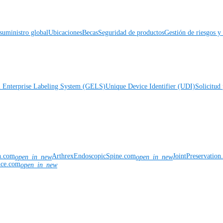
suministro global
Ubicaciones
Becas
Seguridad de productos
Gestión de riesgos 
l Enterprise Labeling System (GELS)
Unique Device Identifier (UDI)
Solicitud 
n.com
ArthrexEndoscopicSpine.com
JointPreservatio
open_in_new
open_in_new
nce.com
open_in_new