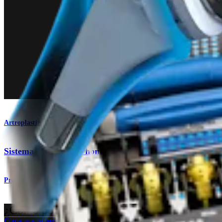
Artroplastia de hombro
Sistema total para el hombro Univers Revers™
Producto
¿Cómo podemos ayudarlo?
Contacte a un representante