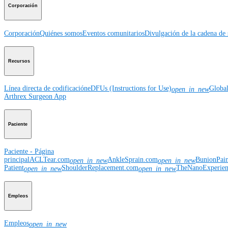
Corporación
Corporación
Quiénes somos
Eventos comunitarios
Divulgación de la cadena de 
Recursos
Línea directa de codificación
eDFUs (Instructions for Use)
Globa
open_in_new
Arthrex Surgeon App
Paciente
Paciente - Página
principal
ACLTear.com
AnkleSprain.com
BunionPai
open_in_new
open_in_new
Patient
ShoulderReplacement.com
TheNanoExperie
open_in_new
open_in_new
Empleos
Empleos
open_in_new