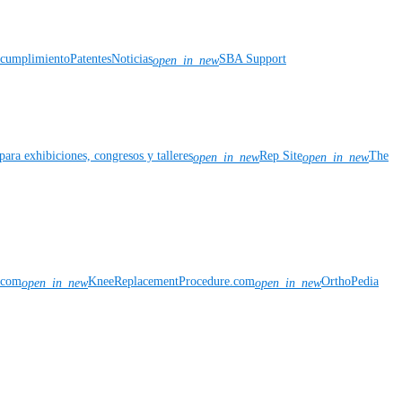
y cumplimiento
Patentes
Noticias
SBA Support
open_in_new
para exhibiciones, congresos y talleres
Rep Site
The
open_in_new
open_in_new
n.com
KneeReplacementProcedure.com
OrthoPedia
open_in_new
open_in_new