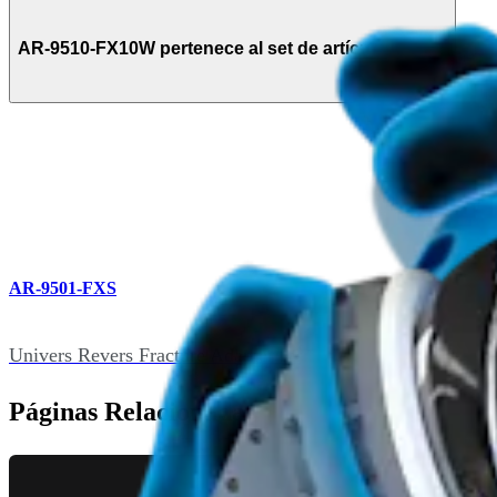
AR-9510-FX10W pertenece al set de artículos de (1)
AR-9501-FXS
Univers Revers Fracture Adapter Instrument Set
Páginas Relacionadas