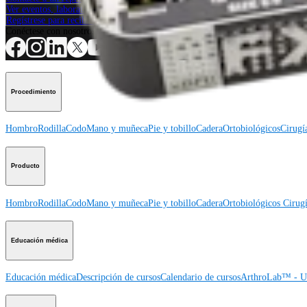
Ver eventos, laboratorios y oportunidades educativas
Regístrese para recibir: ¿Qué hay de nuevo en Arthrex?
Conéctese con nosotros
Procedimiento
Hombro
Rodilla
Codo
Mano y muñeca
Pie y tobillo
Cadera
Ortobiológicos
Cirugí
Producto
Hombro
Rodilla
Codo
Mano y muñeca
Pie y tobillo
Cadera
Ortobiológicos
Cirugí
Educación médica
Educación médica
Descripción de cursos
Calendario de cursos
ArthroLab™ - Ub