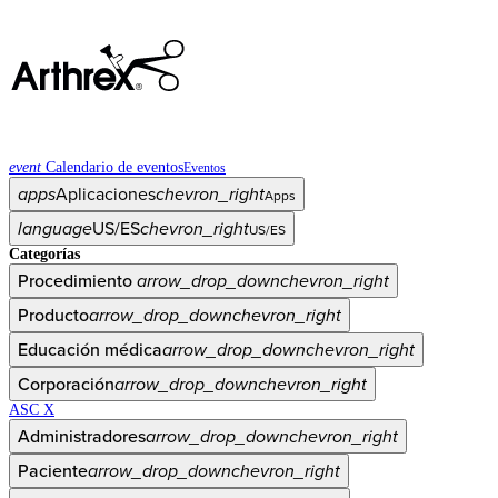
event
Calendario de eventos
Eventos
apps
Aplicaciones
chevron_right
Apps
language
US/ES
chevron_right
US/ES
Categorías
Procedimiento
arrow_drop_down
chevron_right
Producto
arrow_drop_down
chevron_right
Educación médica
arrow_drop_down
chevron_right
Corporación
arrow_drop_down
chevron_right
ASC X
Administradores
arrow_drop_down
chevron_right
Paciente
arrow_drop_down
chevron_right