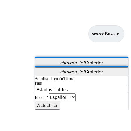
search
Buscar
chevron_left
Anterior
Aplicaciones
chevron_left
Anterior
Vet Systems
OrthoPedia Patient
SAP
Actualizar ubicación/Idioma
País
Supplier Portal
Synergy Imaging & Resection
Idioma*
Actualizar