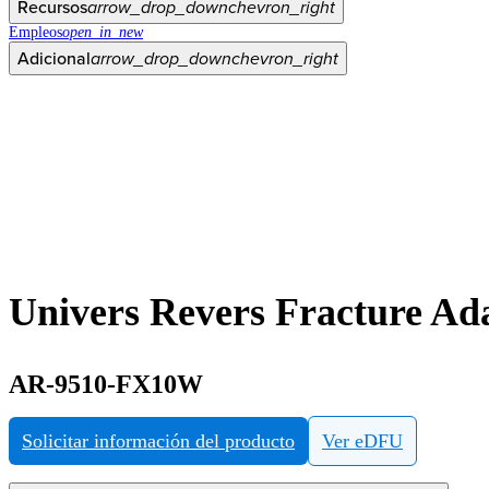
Recursos
arrow_drop_down
chevron_right
Empleos
open_in_new
Adicional
arrow_drop_down
chevron_right
Univers Revers Fracture Ada
AR-9510-FX10W
Solicitar información del producto
Ver eDFU