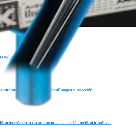
a cardiotorácica
Columna vertebral
a cardiotorácica
Columna vertebral
Imagen y resección
icaciones
Nuestro departamento de educación médica
OrthoPedia