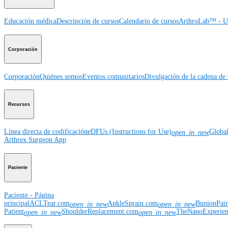
Educación médica
Descripción de cursos
Calendario de cursos
ArthroLab™ - Ub
Corporación
Corporación
Quiénes somos
Eventos comunitarios
Divulgación de la cadena de 
Recursos
Línea directa de codificación
eDFUs (Instructions for Use)
Globa
open_in_new
Arthrex Surgeon App
Paciente
Paciente - Página
principal
ACLTear.com
AnkleSprain.com
BunionPai
open_in_new
open_in_new
Patient
ShoulderReplacement.com
TheNanoExperie
open_in_new
open_in_new