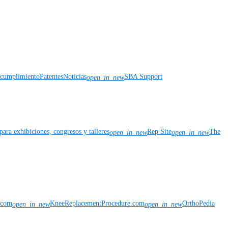
y cumplimiento
Patentes
Noticias
SBA Support
open_in_new
para exhibiciones, congresos y talleres
Rep Site
The
open_in_new
open_in_new
n.com
KneeReplacementProcedure.com
OrthoPedia
open_in_new
open_in_new