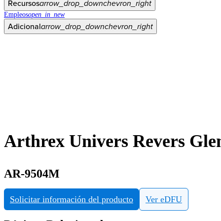
Recursos
arrow_drop_down
chevron_right
Empleos
open_in_new
Adicional
arrow_drop_down
chevron_right
Arthrex Univers Revers Gle
AR-9504M
Solicitar información del producto
Ver eDFU