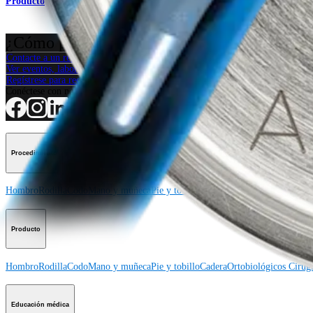
Producto
¿Cómo podemos ayudarlo?
Contacte a un representante
Ver eventos, laboratorios y oportunidades educativas
Regístrese para recibir: ¿Qué hay de nuevo en Arthrex?
Conéctese con nosotros
Procedimiento
Hombro
Rodilla
Codo
Mano y muñeca
Pie y tobillo
Cadera
Ortobiológicos
Cirugí
Producto
Hombro
Rodilla
Codo
Mano y muñeca
Pie y tobillo
Cadera
Ortobiológicos
Cirugí
Educación médica