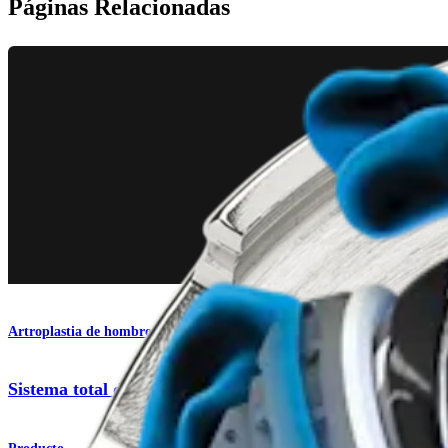
Páginas Relacionadas
Artroplastia de hombro
Sistema total de hombro Univers Apex OptiFit™