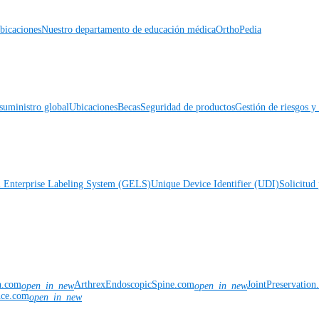
icaciones
Nuestro departamento de educación médica
OrthoPedia
suministro global
Ubicaciones
Becas
Seguridad de productos
Gestión de riesgos 
l Enterprise Labeling System (GELS)
Unique Device Identifier (UDI)
Solicitud 
n.com
ArthrexEndoscopicSpine.com
JointPreservatio
open_in_new
open_in_new
nce.com
open_in_new