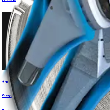
Producto
Artroplastia de hombro
Sistema total para el hombro Univers Revers™