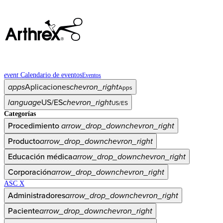
event
Calendario de eventos
Eventos
apps
Aplicaciones
chevron_right
Apps
language
US/ES
chevron_right
US/ES
Categorías
Procedimiento
arrow_drop_down
chevron_right
Producto
arrow_drop_down
chevron_right
Educación médica
arrow_drop_down
chevron_right
Corporación
arrow_drop_down
chevron_right
ASC X
Administradores
arrow_drop_down
chevron_right
Paciente
arrow_drop_down
chevron_right