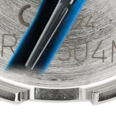
a cardiotorácica
Columna vertebral
a cardiotorácica
Columna vertebral
Imagen y resección