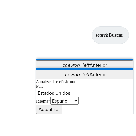
search
Buscar
chevron_left
Anterior
Aplicaciones
chevron_left
Anterior
Vet Systems
OrthoPedia Patient
SAP
Actualizar ubicación/Idioma
País
Supplier Portal
Synergy Imaging & Resection
Idioma*
Actualizar