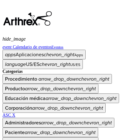
hide_image
event
Calendario de eventos
Eventos
apps
Aplicaciones
chevron_right
Apps
language
US/ES
chevron_right
US/ES
Categorías
Procedimiento
arrow_drop_down
chevron_right
Producto
arrow_drop_down
chevron_right
Educación médica
arrow_drop_down
chevron_right
Corporación
arrow_drop_down
chevron_right
ASC X
Administradores
arrow_drop_down
chevron_right
Paciente
arrow_drop_down
chevron_right