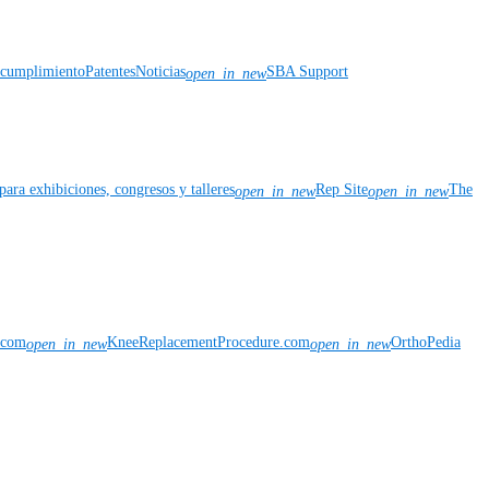
y cumplimiento
Patentes
Noticias
SBA Support
open_in_new
para exhibiciones, congresos y talleres
Rep Site
The
open_in_new
open_in_new
n.com
KneeReplacementProcedure.com
OrthoPedia
open_in_new
open_in_new