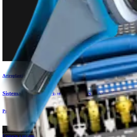
Artroplastia de hombro
Sistema total para el hombro Univers Revers™
Producto
¿Cómo podemos ayudarlo?
Contacte a un representante