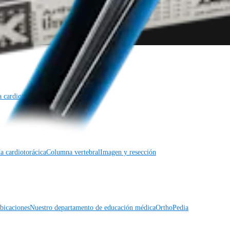
a cardiotorácica
Columna vertebral
a cardiotorácica
Columna vertebral
Imagen y resección
icaciones
Nuestro departamento de educación médica
OrthoPedia