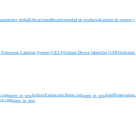
suministro global
Ubicaciones
Becas
Seguridad de productos
Gestión de riesgos 
l Enterprise Labeling System (GELS)
Unique Device Identifier (UDI)
Solicitud 
n.com
ArthrexEndoscopicSpine.com
JointPreservatio
open_in_new
open_in_new
nce.com
open_in_new