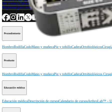
Ver eventos, laboratorios y oportunidades educativas
Regístrese para recibir: ¿Qué hay de nuevo en Arthrex?
Conéctese con nosotros
Procedimiento
Hombro
Rodilla
Codo
Mano y muñeca
Pie y tobillo
Cadera
Ortobiológicos
Cirugí
Producto
Hombro
Rodilla
Codo
Mano y muñeca
Pie y tobillo
Cadera
Ortobiológicos
Cirugí
Educación médica
Educación médica
Descripción de cursos
Calendario de cursos
ArthroLab™ - Ub