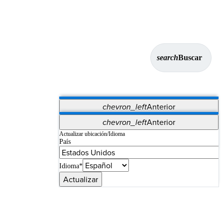
search
Buscar
chevron_left
Anterior
Aplicaciones
chevron_left
Anterior
Vet Systems
OrthoPedia Patient
SAP
Actualizar ubicación/Idioma
País
Supplier Portal
Synergy Imaging & Resection
Idioma*
Actualizar