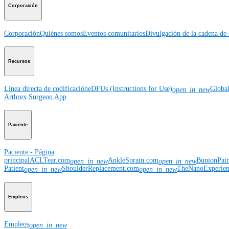
Corporación
Corporación
Quiénes somos
Eventos comunitarios
Divulgación de la cadena de 
Recursos
Línea directa de codificación
eDFUs (Instructions for Use)
Globa
open_in_new
Arthrex Surgeon App
Paciente
Paciente - Página
principal
ACLTear.com
AnkleSprain.com
BunionPai
open_in_new
open_in_new
Patient
ShoulderReplacement.com
TheNanoExperie
open_in_new
open_in_new
Empleos
Empleos
open_in_new