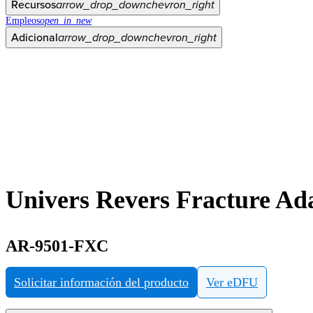
Recursos
arrow_drop_down
chevron_right
Empleos
open_in_new
Adicional
arrow_drop_down
chevron_right
Univers Revers Fracture Ad
AR-9501-FXC
Solicitar información del producto
Ver eDFU