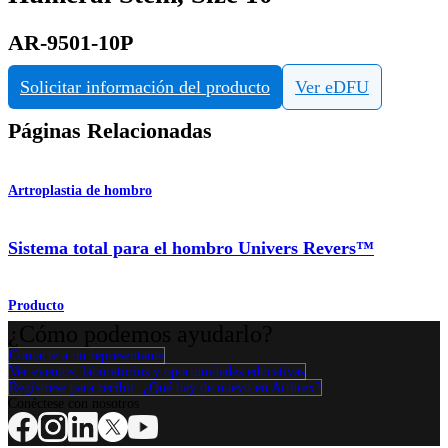
AR-9501-10P
Solicitar información del producto
Ver eDFU
Páginas Relacionadas
Artroplastia de hombro
Sistema total para el hombro Univers Revers™
Producto
¿Cómo podemos ayudarlo?
Contacte a un representante
Ver eventos, laboratorios y oportunidades educativas
Regístrese para recibir: ¿Qué hay de nuevo en Arthrex?
Conéctese con nosotros