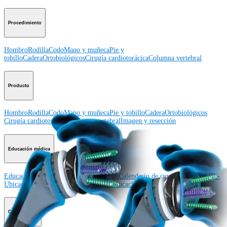
Procedimiento
Hombro
Rodilla
Codo
Mano y muñeca
Pie y
tobillo
Cadera
Ortobiológicos
Cirugía cardiotorácica
Columna vertebral
Producto
Hombro
Rodilla
Codo
Mano y muñeca
Pie y tobillo
Cadera
Ortobiológicos
Cirugía cardiotorácica
Columna vertebral
Imagen y resección
Educación médica
Educación médica
Descripción de cursos
Calendario de cursos
ArthroLab™ -
Ubicaciones
Nuestro departamento de educación médica
OrthoPedia
Corporación