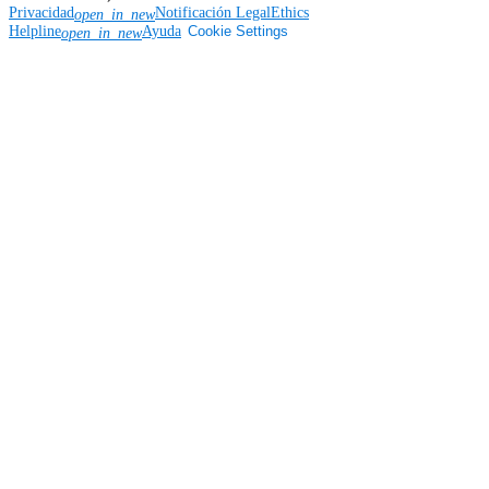
Privacidad
Notificación Legal
Ethics
open_in_new
Helpline
Ayuda
Cookie Settings
open_in_new