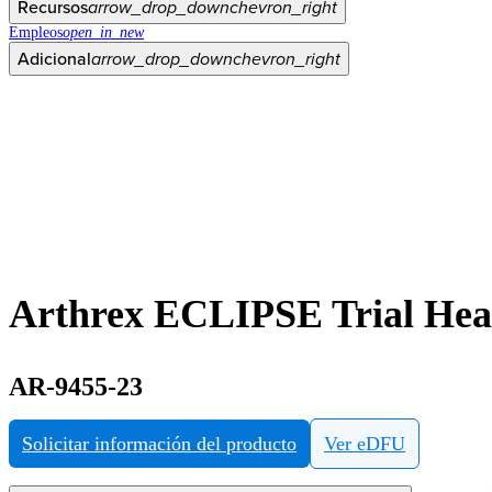
Recursos
arrow_drop_down
chevron_right
Empleos
open_in_new
Adicional
arrow_drop_down
chevron_right
Arthrex ECLIPSE Trial Hea
AR-9455-23
Solicitar información del producto
Ver eDFU