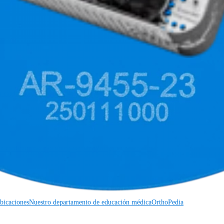
a cardiotorácica
Columna vertebral
a cardiotorácica
Columna vertebral
Imagen y resección
icaciones
Nuestro departamento de educación médica
OrthoPedia