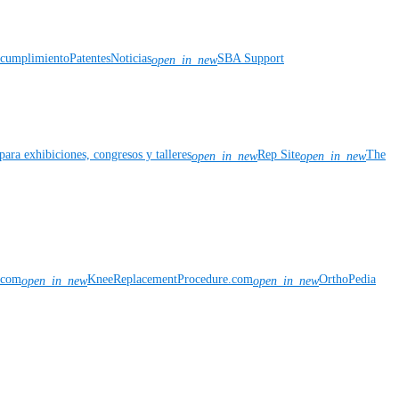
y cumplimiento
Patentes
Noticias
SBA Support
open_in_new
para exhibiciones, congresos y talleres
Rep Site
The
open_in_new
open_in_new
n.com
KneeReplacementProcedure.com
OrthoPedia
open_in_new
open_in_new