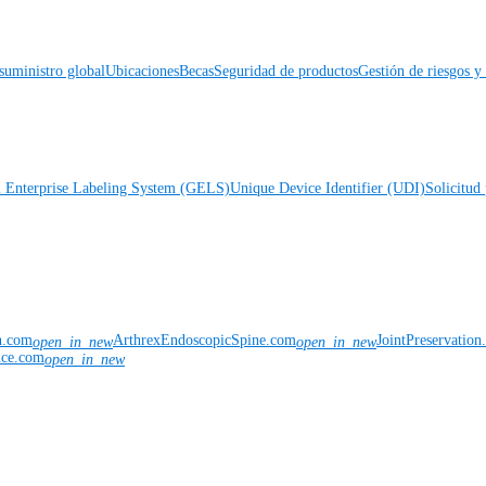
suministro global
Ubicaciones
Becas
Seguridad de productos
Gestión de riesgos 
l Enterprise Labeling System (GELS)
Unique Device Identifier (UDI)
Solicitud 
n.com
ArthrexEndoscopicSpine.com
JointPreservatio
open_in_new
open_in_new
nce.com
open_in_new