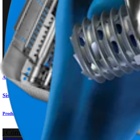
Artroplastia de hombro
Sistema total de hombro Eclipse™
Producto
¿Cómo podemos ayudarlo?
Contacte a un representante