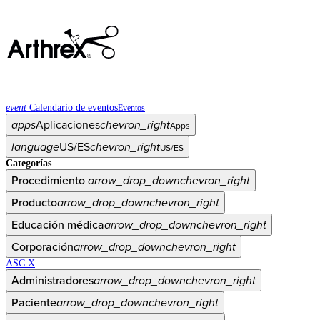
event
Calendario de eventos
Eventos
apps
Aplicaciones
chevron_right
Apps
language
US/ES
chevron_right
US/ES
Categorías
Procedimiento
arrow_drop_down
chevron_right
Producto
arrow_drop_down
chevron_right
Educación médica
arrow_drop_down
chevron_right
Corporación
arrow_drop_down
chevron_right
ASC X
Administradores
arrow_drop_down
chevron_right
Paciente
arrow_drop_down
chevron_right