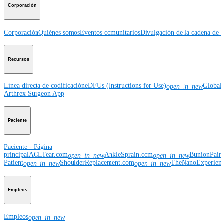
Corporación
Corporación
Quiénes somos
Eventos comunitarios
Divulgación de la cadena de 
Recursos
Línea directa de codificación
eDFUs (Instructions for Use)
Globa
open_in_new
Arthrex Surgeon App
Paciente
Paciente - Página
principal
ACLTear.com
AnkleSprain.com
BunionPai
open_in_new
open_in_new
Patient
ShoulderReplacement.com
TheNanoExperie
open_in_new
open_in_new
Empleos
Empleos
open_in_new