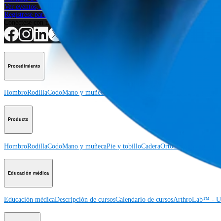
Ver eventos, laboratorios y oportunidades educativas
Regístrese para recibir: ¿Qué hay de nuevo en Arthrex?
Conéctese con nosotros
Procedimiento
Hombro
Rodilla
Codo
Mano y muñeca
Pie y tobillo
Cadera
Ortobiológicos
Cirugí
Producto
Hombro
Rodilla
Codo
Mano y muñeca
Pie y tobillo
Cadera
Ortobiológicos
Cirugí
Educación médica
Educación médica
Descripción de cursos
Calendario de cursos
ArthroLab™ - Ub