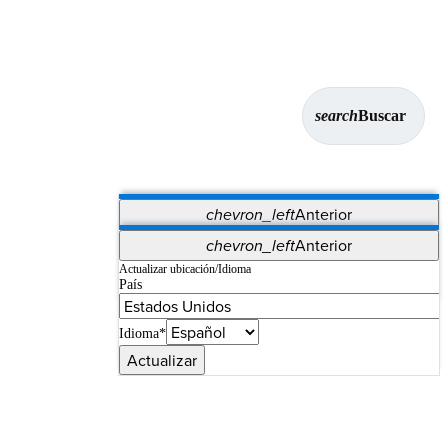
search
Buscar
chevron_left
Anterior
Aplicaciones
chevron_left
Anterior
Vet Systems
OrthoPedia Patient
SAP
Actualizar ubicación/Idioma
País
Supplier Portal
Synergy Imaging & Resection
Idioma*
Actualizar