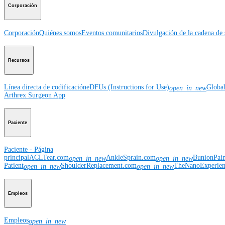
Corporación
Corporación
Quiénes somos
Eventos comunitarios
Divulgación de la cadena de 
Recursos
Línea directa de codificación
eDFUs (Instructions for Use)
Globa
open_in_new
Arthrex Surgeon App
Paciente
Paciente - Página
principal
ACLTear.com
AnkleSprain.com
BunionPai
open_in_new
open_in_new
Patient
ShoulderReplacement.com
TheNanoExperie
open_in_new
open_in_new
Empleos
Empleos
open_in_new