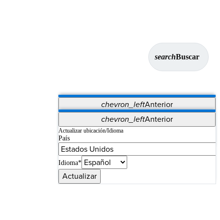
search
Buscar
chevron_left
Anterior
Aplicaciones
chevron_left
Anterior
Vet Systems
OrthoPedia Patient
SAP
Actualizar ubicación/Idioma
País
Supplier Portal
Synergy Imaging & Resection
Idioma*
Actualizar