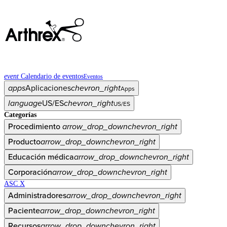
event
Calendario de eventos
Eventos
apps
Aplicaciones
chevron_right
Apps
language
US/ES
chevron_right
US/ES
Categorías
Procedimiento
arrow_drop_down
chevron_right
Producto
arrow_drop_down
chevron_right
Educación médica
arrow_drop_down
chevron_right
Corporación
arrow_drop_down
chevron_right
ASC X
Administradores
arrow_drop_down
chevron_right
Paciente
arrow_drop_down
chevron_right
Recursos
arrow_drop_down
chevron_right