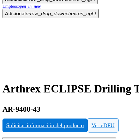
Empleos
open_in_new
Adicional
arrow_drop_down
chevron_right
Arthrex ECLIPSE Drilling T
AR-9400-43
Solicitar información del producto
Ver eDFU