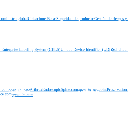
suministro global
Ubicaciones
Becas
Seguridad de productos
Gestión de riesgos 
l Enterprise Labeling System (GELS)
Unique Device Identifier (UDI)
Solicitud 
n.com
ArthrexEndoscopicSpine.com
JointPreservatio
open_in_new
open_in_new
nce.com
open_in_new