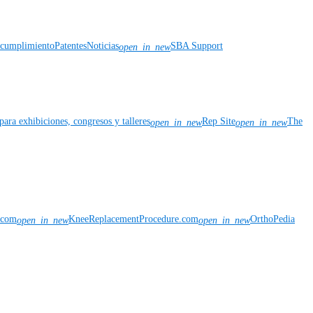
y cumplimiento
Patentes
Noticias
SBA Support
open_in_new
para exhibiciones, congresos y talleres
Rep Site
The
open_in_new
open_in_new
n.com
KneeReplacementProcedure.com
OrthoPedia
open_in_new
open_in_new