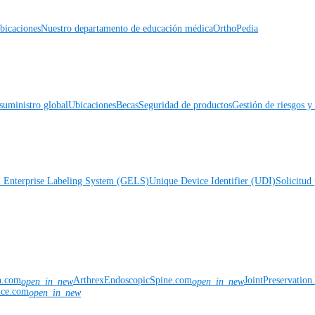
icaciones
Nuestro departamento de educación médica
OrthoPedia
suministro global
Ubicaciones
Becas
Seguridad de productos
Gestión de riesgos 
l Enterprise Labeling System (GELS)
Unique Device Identifier (UDI)
Solicitud 
n.com
ArthrexEndoscopicSpine.com
JointPreservatio
open_in_new
open_in_new
nce.com
open_in_new