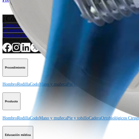
Producto
¿Cómo podemos ayudarlo?
Contacte a un representante
Ver eventos, laboratorios y oportunidades educativas
Regístrese para recibir: ¿Qué hay de nuevo en Arthrex?
Conéctese con nosotros
Procedimiento
Hombro
Rodilla
Codo
Mano y muñeca
Pie y tobillo
Cadera
Ortobiológicos
Cirugí
Producto
Hombro
Rodilla
Codo
Mano y muñeca
Pie y tobillo
Cadera
Ortobiológicos
Cirugí
Educación médica