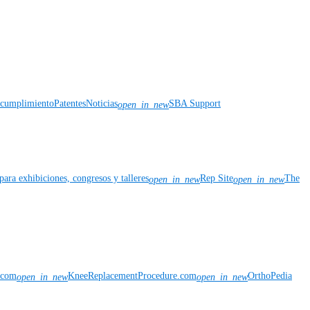
y cumplimiento
Patentes
Noticias
SBA Support
open_in_new
para exhibiciones, congresos y talleres
Rep Site
The
open_in_new
open_in_new
n.com
KneeReplacementProcedure.com
OrthoPedia
open_in_new
open_in_new