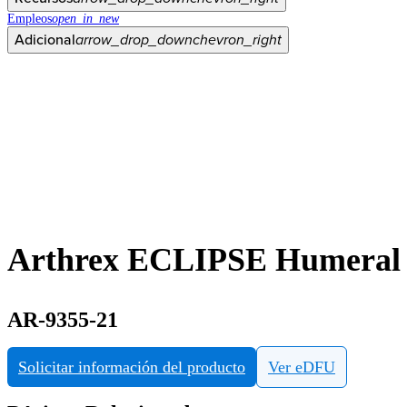
Empleos
open_in_new
Adicional
arrow_drop_down
chevron_right
Arthrex ECLIPSE Humeral 
AR-9355-21
Solicitar información del producto
Ver eDFU