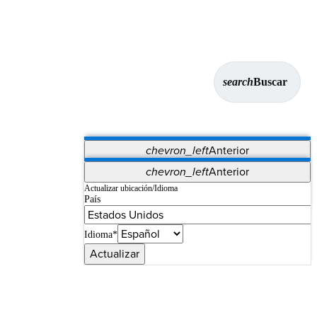
search
Buscar
chevron_left
Anterior
Aplicaciones
chevron_left
Anterior
Vet Systems
OrthoPedia Patient
SAP
Actualizar ubicación/Idioma
País
Supplier Portal
Synergy Imaging & Resection
Idioma*
Actualizar