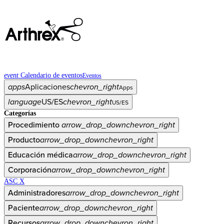
event
Calendario de eventos
Eventos
apps
Aplicaciones
chevron_right
Apps
language
US/ES
chevron_right
US/ES
Categorías
Procedimiento
arrow_drop_down
chevron_right
Producto
arrow_drop_down
chevron_right
Educación médica
arrow_drop_down
chevron_right
Corporación
arrow_drop_down
chevron_right
ASC X
Administradores
arrow_drop_down
chevron_right
Paciente
arrow_drop_down
chevron_right
Recursos
arrow_drop_down
chevron_right