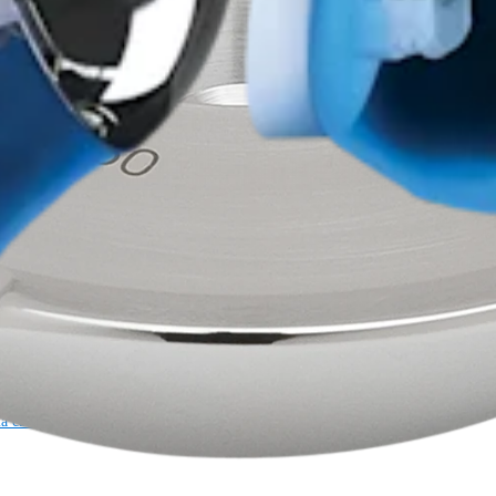
a cardiotorácica
Columna vertebral
a cardiotorácica
Columna vertebral
Imagen y resección