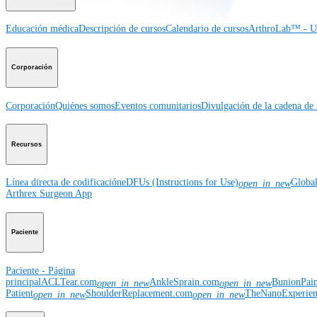
Educación médica
Descripción de cursos
Calendario de cursos
ArthroLab™ - Ub
Corporación
Corporación
Quiénes somos
Eventos comunitarios
Divulgación de la cadena de 
Recursos
Línea directa de codificación
eDFUs (Instructions for Use)
Globa
open_in_new
Arthrex Surgeon App
Paciente
Paciente - Página
principal
ACLTear.com
AnkleSprain.com
BunionPai
open_in_new
open_in_new
Patient
ShoulderReplacement.com
TheNanoExperie
open_in_new
open_in_new