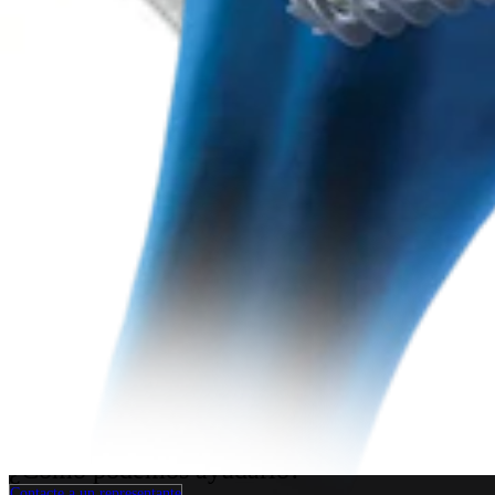
Artroplastia de hombro
Sistema total de hombro Univers™ II
Producto
¿Cómo podemos ayudarlo?
Contacte a un representante