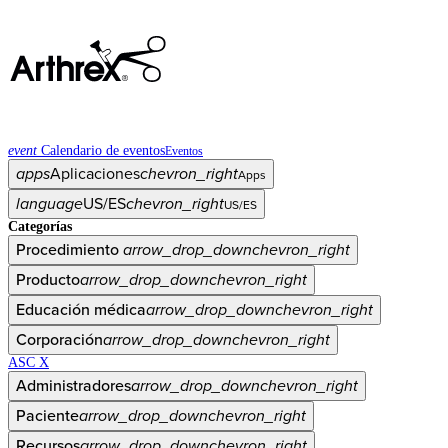
event
Calendario de eventos
Eventos
apps
Aplicaciones
chevron_right
Apps
language
US/ES
chevron_right
US/ES
Categorías
Procedimiento
arrow_drop_down
chevron_right
Producto
arrow_drop_down
chevron_right
Educación médica
arrow_drop_down
chevron_right
Corporación
arrow_drop_down
chevron_right
ASC X
Administradores
arrow_drop_down
chevron_right
Paciente
arrow_drop_down
chevron_right
Recursos
arrow_drop_down
chevron_right