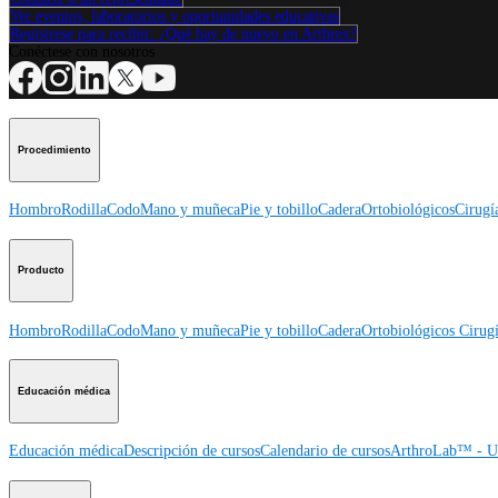
Ver eventos, laboratorios y oportunidades educativas
Regístrese para recibir: ¿Qué hay de nuevo en Arthrex?
Conéctese con nosotros
Procedimiento
Hombro
Rodilla
Codo
Mano y muñeca
Pie y tobillo
Cadera
Ortobiológicos
Cirugí
Producto
Hombro
Rodilla
Codo
Mano y muñeca
Pie y tobillo
Cadera
Ortobiológicos
Cirugí
Educación médica
Educación médica
Descripción de cursos
Calendario de cursos
ArthroLab™ - Ub