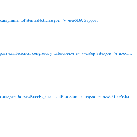
y cumplimiento
Patentes
Noticias
SBA Support
open_in_new
para exhibiciones, congresos y talleres
Rep Site
The
open_in_new
open_in_new
n.com
KneeReplacementProcedure.com
OrthoPedia
open_in_new
open_in_new