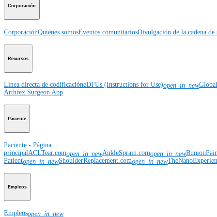
Corporación
Corporación
Quiénes somos
Eventos comunitarios
Divulgación de la cadena de 
Recursos
Línea directa de codificación
eDFUs (Instructions for Use)
Globa
open_in_new
Arthrex Surgeon App
Paciente
Paciente - Página
principal
ACLTear.com
AnkleSprain.com
BunionPai
open_in_new
open_in_new
Patient
ShoulderReplacement.com
TheNanoExperie
open_in_new
open_in_new
Empleos
Empleos
open_in_new