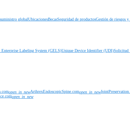
suministro global
Ubicaciones
Becas
Seguridad de productos
Gestión de riesgos 
l Enterprise Labeling System (GELS)
Unique Device Identifier (UDI)
Solicitud 
n.com
ArthrexEndoscopicSpine.com
JointPreservatio
open_in_new
open_in_new
nce.com
open_in_new