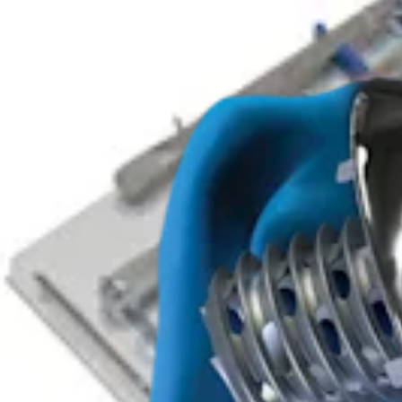
Artroplastia de hombro
Sistema total de hombro Eclipse™
Producto