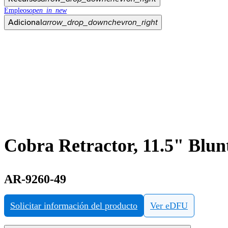
Empleos
open_in_new
Adicional
arrow_drop_down
chevron_right
Cobra Retractor, 11.5" Blun
AR-9260-49
Solicitar información del producto
Ver eDFU