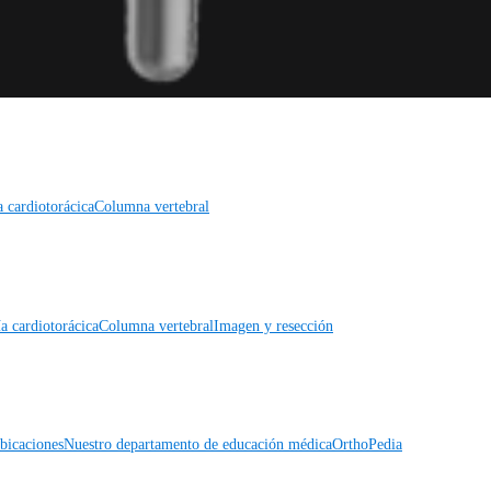
a cardiotorácica
Columna vertebral
a cardiotorácica
Columna vertebral
Imagen y resección
icaciones
Nuestro departamento de educación médica
OrthoPedia