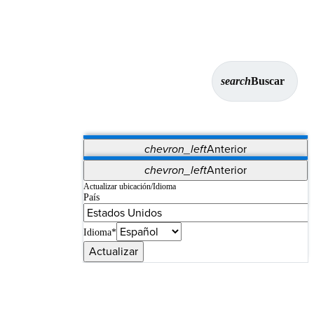
search
Buscar
chevron_left
Anterior
Aplicaciones
chevron_left
Anterior
Vet Systems
OrthoPedia Patient
SAP
Actualizar ubicación/Idioma
País
Supplier Portal
Synergy Imaging & Resection
Idioma*
Actualizar