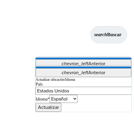
search
Buscar
chevron_left
Anterior
Aplicaciones
chevron_left
Anterior
Vet Systems
OrthoPedia Patient
SAP
Actualizar ubicación/Idioma
País
Supplier Portal
Synergy Imaging & Resection
Idioma*
Actualizar