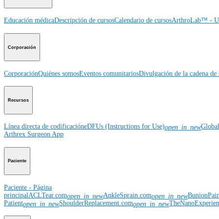
Educación médica
Descripción de cursos
Calendario de cursos
ArthroLab™ - Ub
Corporación
Corporación
Quiénes somos
Eventos comunitarios
Divulgación de la cadena de 
Recursos
Línea directa de codificación
eDFUs (Instructions for Use)
Globa
open_in_new
Arthrex Surgeon App
Paciente
Paciente - Página
principal
ACLTear.com
AnkleSprain.com
BunionPai
open_in_new
open_in_new
Patient
ShoulderReplacement.com
TheNanoExperie
open_in_new
open_in_new