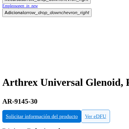
Empleos
open_in_new
Adicional
arrow_drop_down
chevron_right
Arthrex Universal Glenoid,
AR-9145-30
Solicitar información del producto
Ver eDFU