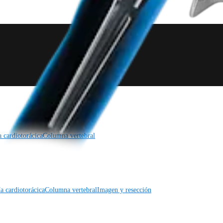
a cardiotorácica
Columna vertebral
a cardiotorácica
Columna vertebral
Imagen y resección