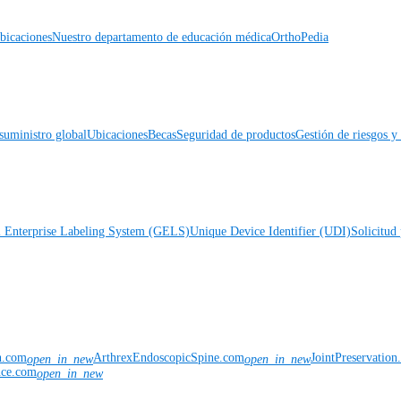
icaciones
Nuestro departamento de educación médica
OrthoPedia
suministro global
Ubicaciones
Becas
Seguridad de productos
Gestión de riesgos 
l Enterprise Labeling System (GELS)
Unique Device Identifier (UDI)
Solicitud 
n.com
ArthrexEndoscopicSpine.com
JointPreservatio
open_in_new
open_in_new
nce.com
open_in_new