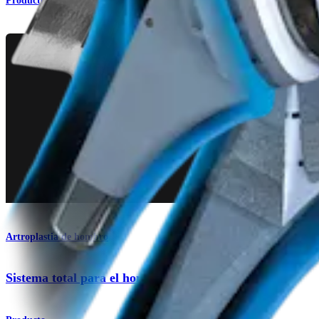
Producto
Artroplastia de hombro
Sistema total para el hombro Univers Revers™