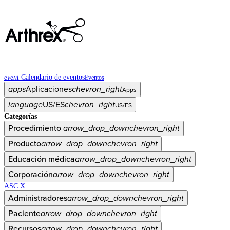
event
Calendario de eventos
Eventos
apps
Aplicaciones
chevron_right
Apps
language
US/ES
chevron_right
US/ES
Categorías
Procedimiento
arrow_drop_down
chevron_right
Producto
arrow_drop_down
chevron_right
Educación médica
arrow_drop_down
chevron_right
Corporación
arrow_drop_down
chevron_right
ASC X
Administradores
arrow_drop_down
chevron_right
Paciente
arrow_drop_down
chevron_right
Recursos
arrow_drop_down
chevron_right