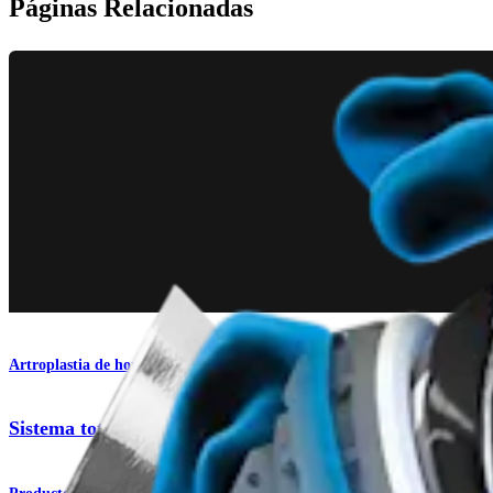
Páginas Relacionadas
Artroplastia de hombro
Sistema total de hombro Univers Apex OptiFit™