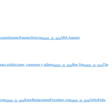
y cumplimiento
Patentes
Noticias
SBA Support
open_in_new
para exhibiciones, congresos y talleres
Rep Site
The
open_in_new
open_in_new
n.com
KneeReplacementProcedure.com
OrthoPedia
open_in_new
open_in_new