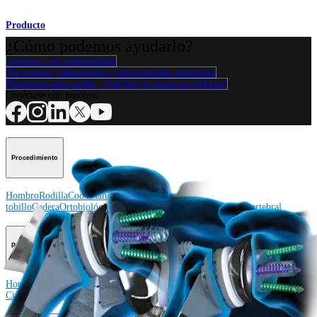
Producto
¿Cómo podemos ayudarlo?
Contacte a un representante
Ver eventos, laboratorios y oportunidades educativas
Regístrese para recibir: ¿Qué hay de nuevo en Arthrex?
Conéctese con nosotros
Procedimiento
Hombro
Rodilla
Codo
Mano y muñeca
Pie y
tobillo
Cadera
Ortobiológicos
Cirugía cardiotorácica
Columna vertebral
Producto
Hombro
Rodilla
Codo
Mano y muñeca
Pie y tobillo
Cadera
Ortobiológicos
Cirugía cardiotorácica
Columna vertebral
Imagen y resección