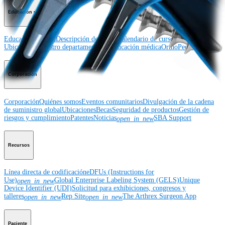
Educación médica
Educación médica
Descripción de cursos
Calendario de cursos
ArthroLab™ -
Ubicaciones
Nuestro departamento de educación médica
OrthoPedia
Corporación
Corporación
Quiénes somos
Eventos comunitarios
Divulgación de la cadena
de suministro global
Ubicaciones
Becas
Seguridad de productos
Gestión de
riesgos y cumplimiento
Patentes
Noticias
SBA Support
open_in_new
Recursos
Línea directa de codificación
eDFUs (Instructions for
Use)
Global Enterprise Labeling System (GELS)
Unique
open_in_new
Device Identifier (UDI)
Solicitud para exhibiciones, congresos y
talleres
Rep Site
The Arthrex Surgeon App
open_in_new
open_in_new
Paciente