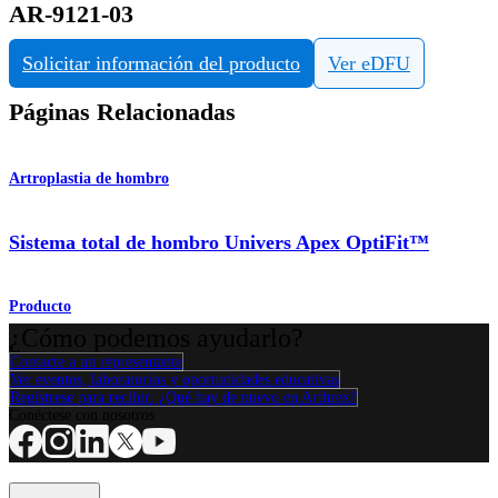
AR-9121-03
Solicitar información del producto
Ver eDFU
Páginas Relacionadas
Artroplastia de hombro
Sistema total de hombro Univers Apex OptiFit™
Producto
¿Cómo podemos ayudarlo?
Contacte a un representante
Ver eventos, laboratorios y oportunidades educativas
Regístrese para recibir: ¿Qué hay de nuevo en Arthrex?
Conéctese con nosotros