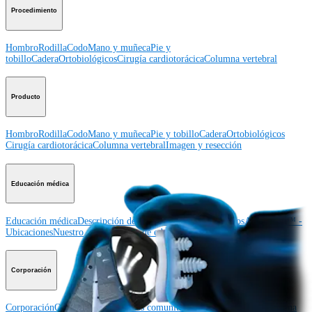
Procedimiento
Hombro
Rodilla
Codo
Mano y muñeca
Pie y
tobillo
Cadera
Ortobiológicos
Cirugía cardiotorácica
Columna vertebral
Producto
Hombro
Rodilla
Codo
Mano y muñeca
Pie y tobillo
Cadera
Ortobiológicos
Cirugía cardiotorácica
Columna vertebral
Imagen y resección
Educación médica
Educación médica
Descripción de cursos
Calendario de cursos
ArthroLab™ -
Ubicaciones
Nuestro departamento de educación médica
OrthoPedia
Corporación
Corporación
Quiénes somos
Eventos comunitarios
Divulgación de la cadena