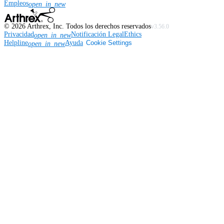
Empleos
open_in_new
©
2026
Arthrex, Inc. Todos los derechos reservados
v3.56.0
Privacidad
Notificación Legal
Ethics
open_in_new
Helpline
Ayuda
Cookie Settings
open_in_new