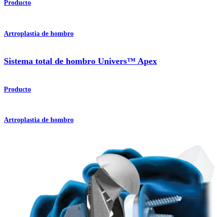
Producto
Artroplastia de hombro
Sistema total de hombro Univers™ Apex
Producto
Artroplastia de hombro
Sistema total de hombro Univers™ II
Producto
¿Cómo podemos ayudarlo?
Contacte a un representante
Ver eventos, laboratorios y oportunidades educativas
Regístrese para recibir: ¿Qué hay de nuevo en Arthrex?