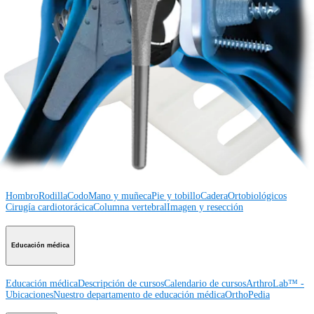
Conéctese con nosotros
Procedimiento
Hombro
Rodilla
Codo
Mano y muñeca
Pie y
tobillo
Cadera
Ortobiológicos
Cirugía cardiotorácica
Columna vertebral
Producto
Hombro
Rodilla
Codo
Mano y muñeca
Pie y tobillo
Cadera
Ortobiológicos
Cirugía cardiotorácica
Columna vertebral
Imagen y resección
Educación médica
Educación médica
Descripción de cursos
Calendario de cursos
ArthroLab™ -
Ubicaciones
Nuestro departamento de educación médica
OrthoPedia