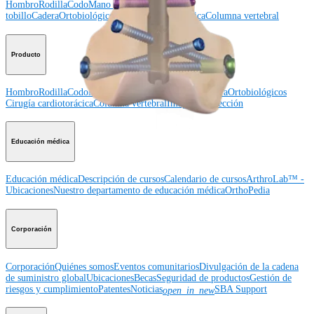
Hombro
Rodilla
Codo
Mano y muñeca
Pie y
tobillo
Cadera
Ortobiológicos
Cirugía cardiotorácica
Columna vertebral
Producto
Hombro
Rodilla
Codo
Mano y muñeca
Pie y tobillo
Cadera
Ortobiológicos
Cirugía cardiotorácica
Columna vertebral
Imagen y resección
Educación médica
Educación médica
Descripción de cursos
Calendario de cursos
ArthroLab™ -
Ubicaciones
Nuestro departamento de educación médica
OrthoPedia
Corporación
Corporación
Quiénes somos
Eventos comunitarios
Divulgación de la cadena
de suministro global
Ubicaciones
Becas
Seguridad de productos
Gestión de
riesgos y cumplimiento
Patentes
Noticias
SBA Support
open_in_new