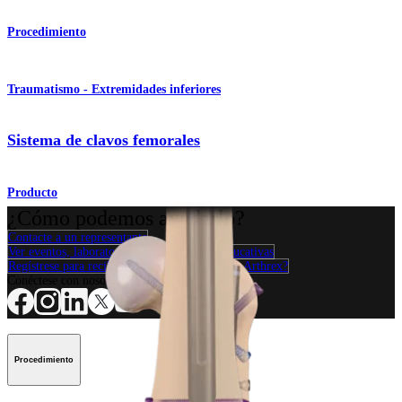
Procedimiento
Traumatismo - Extremidades inferiores
Sistema de clavos femorales
Producto
¿Cómo podemos ayudarlo?
Contacte a un representante
Ver eventos, laboratorios y oportunidades educativas
Regístrese para recibir: ¿Qué hay de nuevo en Arthrex?
Conéctese con nosotros
Procedimiento