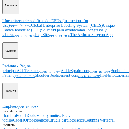
Recursos
Línea directa de codificación
eDFUs (Instructions for
Use)
Global Enterprise Labeling System (GELS)
Unique
open_in_new
Device Identifier (UDI)
Solicitud para exhibiciones, congresos y
talleres
Rep Site
The Arthrex Surgeon App
open_in_new
open_in_new
Paciente
Paciente - Página
principal
ACLTear.com
AnkleSprain.com
BunionPai
open_in_new
open_in_new
Patient
ShoulderReplacement.com
TheNanoExperie
open_in_new
open_in_new
Empleos
Empleos
open_in_new
Procedimiento
Hombro
Rodilla
Codo
Mano y muñeca
Pie y
tobillo
Cadera
Ortobiológicos
Cirugía cardiotorácica
Columna vertebral
Producto