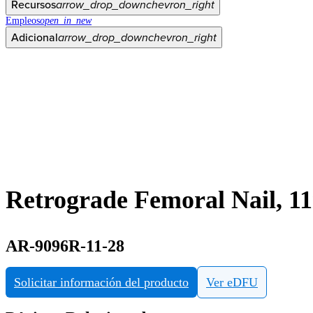
Recursos
arrow_drop_down
chevron_right
Empleos
open_in_new
Adicional
arrow_drop_down
chevron_right
Retrograde Femoral Nail, 
AR-9096R-11-28
Solicitar información del producto
Ver eDFU