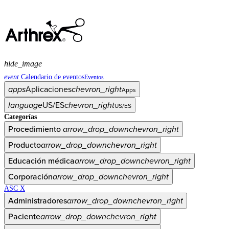
hide_image
event
Calendario de eventos
Eventos
apps
Aplicaciones
chevron_right
Apps
language
US/ES
chevron_right
US/ES
Categorías
Procedimiento
arrow_drop_down
chevron_right
Producto
arrow_drop_down
chevron_right
Educación médica
arrow_drop_down
chevron_right
Corporación
arrow_drop_down
chevron_right
ASC X
Administradores
arrow_drop_down
chevron_right
Paciente
arrow_drop_down
chevron_right