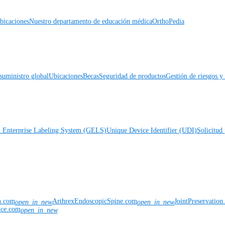
icaciones
Nuestro departamento de educación médica
OrthoPedia
suministro global
Ubicaciones
Becas
Seguridad de productos
Gestión de riesgos 
l Enterprise Labeling System (GELS)
Unique Device Identifier (UDI)
Solicitud 
n.com
ArthrexEndoscopicSpine.com
JointPreservatio
open_in_new
open_in_new
nce.com
open_in_new