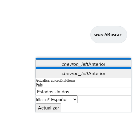
search
Buscar
chevron_left
Anterior
Aplicaciones
chevron_left
Anterior
Vet Systems
OrthoPedia Patient
SAP
Actualizar ubicación/Idioma
País
Supplier Portal
Synergy Imaging & Resection
Idioma*
Actualizar