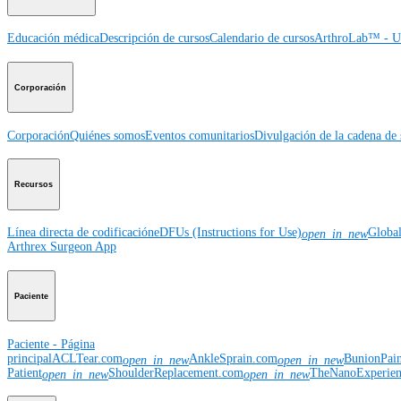
Educación médica
Descripción de cursos
Calendario de cursos
ArthroLab™ - Ub
Corporación
Corporación
Quiénes somos
Eventos comunitarios
Divulgación de la cadena de 
Recursos
Línea directa de codificación
eDFUs (Instructions for Use)
Globa
open_in_new
Arthrex Surgeon App
Paciente
Paciente - Página
principal
ACLTear.com
AnkleSprain.com
BunionPai
open_in_new
open_in_new
Patient
ShoulderReplacement.com
TheNanoExperie
open_in_new
open_in_new