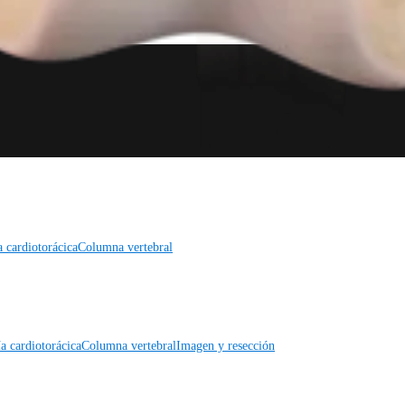
a cardiotorácica
Columna vertebral
a cardiotorácica
Columna vertebral
Imagen y resección