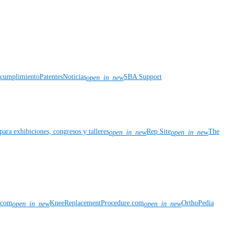
y cumplimiento
Patentes
Noticias
SBA Support
open_in_new
para exhibiciones, congresos y talleres
Rep Site
The
open_in_new
open_in_new
n.com
KneeReplacementProcedure.com
OrthoPedia
open_in_new
open_in_new