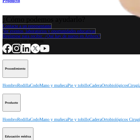
Producto
¿Cómo podemos ayudarlo?
Contacte a un representante
Ver eventos, laboratorios y oportunidades educativas
Regístrese para recibir: ¿Qué hay de nuevo en Arthrex?
Conéctese con nosotros
Procedimiento
Hombro
Rodilla
Codo
Mano y muñeca
Pie y tobillo
Cadera
Ortobiológicos
Cirugí
Producto
Hombro
Rodilla
Codo
Mano y muñeca
Pie y tobillo
Cadera
Ortobiológicos
Cirugí
Educación médica