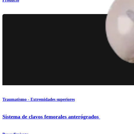
Producto
Traumatismo - Extremidades superiores
Sistema de clavos femorales anterógrados