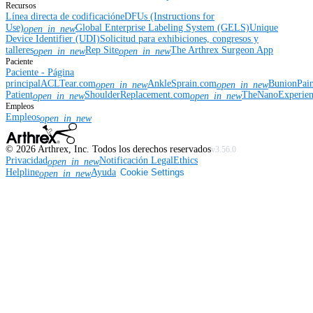
Recursos
Línea directa de codificación
eDFUs (Instructions for
Use)
Global Enterprise Labeling System (GELS)
Unique
open_in_new
Device Identifier (UDI)
Solicitud para exhibiciones, congresos y
talleres
Rep Site
The Arthrex Surgeon App
open_in_new
open_in_new
Paciente
Paciente - Página
principal
ACLTear.com
AnkleSprain.com
BunionPai
open_in_new
open_in_new
Patient
ShoulderReplacement.com
TheNanoExperie
open_in_new
open_in_new
Empleos
Empleos
open_in_new
©
2026
Arthrex, Inc. Todos los derechos reservados
v3.56.0
Privacidad
Notificación Legal
Ethics
open_in_new
Helpline
Ayuda
Cookie Settings
open_in_new