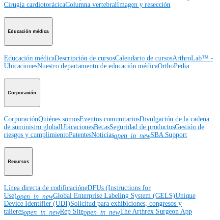
Cirugía cardiotorácica
Columna vertebral
Imagen y resección
Educación médica
Educación médica
Descripción de cursos
Calendario de cursos
ArthroLab™ -
Ubicaciones
Nuestro departamento de educación médica
OrthoPedia
Corporación
Corporación
Quiénes somos
Eventos comunitarios
Divulgación de la cadena
de suministro global
Ubicaciones
Becas
Seguridad de productos
Gestión de
riesgos y cumplimiento
Patentes
Noticias
SBA Support
open_in_new
Recursos
Línea directa de codificación
eDFUs (Instructions for
Use)
Global Enterprise Labeling System (GELS)
Unique
open_in_new
Device Identifier (UDI)
Solicitud para exhibiciones, congresos y
talleres
Rep Site
The Arthrex Surgeon App
open_in_new
open_in_new