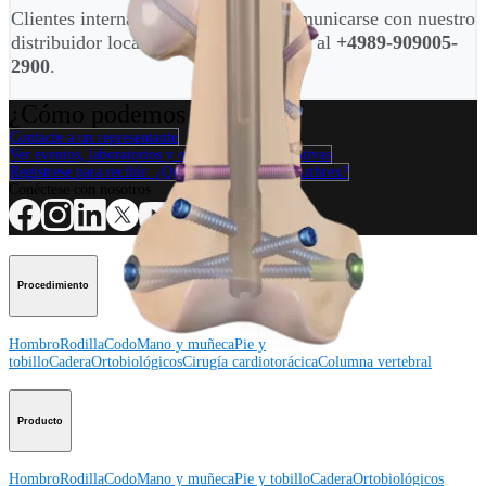
Clientes internacionales, favor de comunicarse con nuestro
distribuidor local en su región o llame al
+4989-909005-
2900
.
¿Cómo podemos ayudarlo?
Contacte a un representante
Ver eventos, laboratorios y oportunidades educativas
Regístrese para recibir: ¿Qué hay de nuevo en Arthrex?
Conéctese con nosotros
Procedimiento
Hombro
Rodilla
Codo
Mano y muñeca
Pie y
tobillo
Cadera
Ortobiológicos
Cirugía cardiotorácica
Columna vertebral
Producto
Hombro
Rodilla
Codo
Mano y muñeca
Pie y tobillo
Cadera
Ortobiológicos