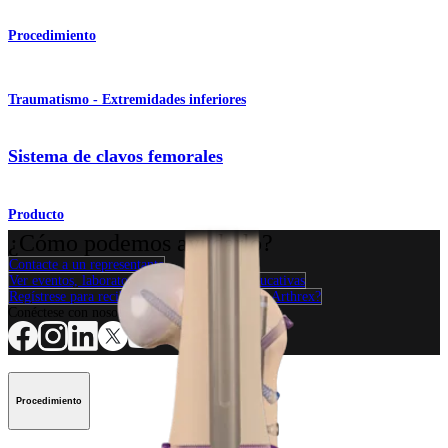
Procedimiento
Traumatismo - Extremidades inferiores
Sistema de clavos femorales
Producto
¿Cómo podemos ayudarlo?
Contacte a un representante
Ver eventos, laboratorios y oportunidades educativas
Regístrese para recibir: ¿Qué hay de nuevo en Arthrex?
Conéctese con nosotros
Procedimiento