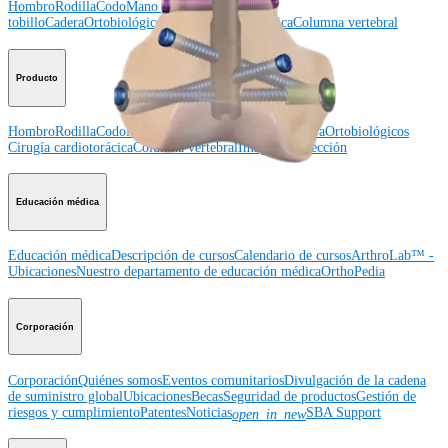
Hombro
Rodilla
Codo
Mano y muñeca
Pie y
tobillo
Cadera
Ortobiológicos
Cirugía cardiotorácica
Columna vertebral
Producto
Hombro
Rodilla
Codo
Mano y muñeca
Pie y tobillo
Cadera
Ortobiológicos
Cirugía cardiotorácica
Columna vertebral
Imagen y resección
Educación médica
Educación médica
Descripción de cursos
Calendario de cursos
ArthroLab™ -
Ubicaciones
Nuestro departamento de educación médica
OrthoPedia
Corporación
Corporación
Quiénes somos
Eventos comunitarios
Divulgación de la cadena
de suministro global
Ubicaciones
Becas
Seguridad de productos
Gestión de
riesgos y cumplimiento
Patentes
Noticias
SBA Support
open_in_new