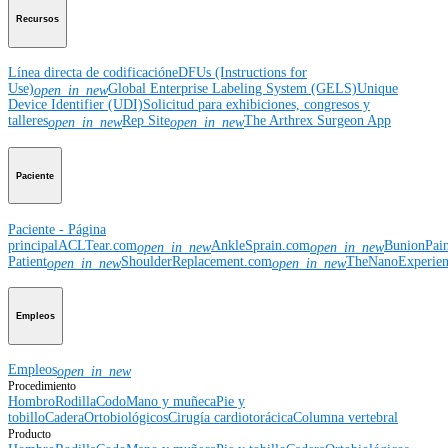
Recursos
Línea directa de codificación
eDFUs (Instructions for
Use)
Global Enterprise Labeling System (GELS)
Unique
open_in_new
Device Identifier (UDI)
Solicitud para exhibiciones, congresos y
talleres
Rep Site
The Arthrex Surgeon App
open_in_new
open_in_new
Paciente
Paciente - Página
principal
ACLTear.com
AnkleSprain.com
BunionPai
open_in_new
open_in_new
Patient
ShoulderReplacement.com
TheNanoExperie
open_in_new
open_in_new
Empleos
Empleos
open_in_new
Procedimiento
Hombro
Rodilla
Codo
Mano y muñeca
Pie y
tobillo
Cadera
Ortobiológicos
Cirugía cardiotorácica
Columna vertebral
Producto