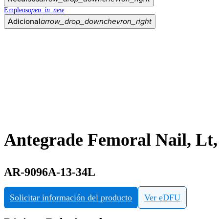
Empleos
open_in_new
Adicional
arrow_drop_down
chevron_right
Antegrade Femoral Nail, Lt
AR-9096A-13-34L
Solicitar información del producto
Ver eDFU