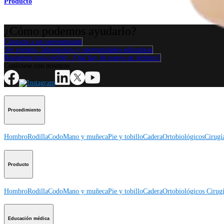
Producto
¿Cómo podemos ayudarlo?
Contacte a un representante
Ver eventos, laboratorios y oportunidades educativas
Regístrese para recibir: ¿Qué hay de nuevo en Arthrex?
Conéctese con nosotros
Procedimiento
Hombro
Rodilla
Codo
Mano y muñeca
Pie y tobillo
Cadera
Ortobiológicos
Cirugí
Producto
Hombro
Rodilla
Codo
Mano y muñeca
Pie y tobillo
Cadera
Ortobiológicos
Cirugí
Educación médica