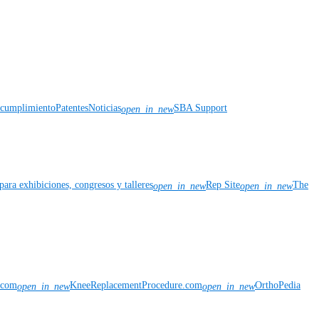
y cumplimiento
Patentes
Noticias
SBA Support
open_in_new
para exhibiciones, congresos y talleres
Rep Site
The
open_in_new
open_in_new
n.com
KneeReplacementProcedure.com
OrthoPedia
open_in_new
open_in_new