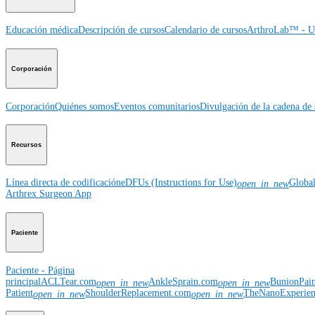
Educación médica
Descripción de cursos
Calendario de cursos
ArthroLab™ - Ub
Corporación
Corporación
Quiénes somos
Eventos comunitarios
Divulgación de la cadena de 
Recursos
Línea directa de codificación
eDFUs (Instructions for Use)
Globa
open_in_new
Arthrex Surgeon App
Paciente
Paciente - Página
principal
ACLTear.com
AnkleSprain.com
BunionPai
open_in_new
open_in_new
Patient
ShoulderReplacement.com
TheNanoExperie
open_in_new
open_in_new