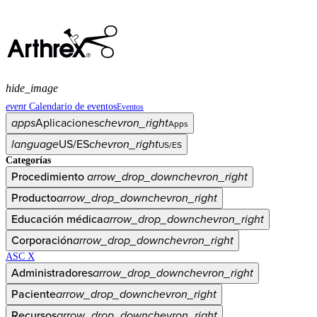
hide_image
event
Calendario de eventos
Eventos
apps
Aplicaciones
chevron_right
Apps
language
US/ES
chevron_right
US/ES
Categorías
Procedimiento
arrow_drop_down
chevron_right
Producto
arrow_drop_down
chevron_right
Educación médica
arrow_drop_down
chevron_right
Corporación
arrow_drop_down
chevron_right
ASC X
Administradores
arrow_drop_down
chevron_right
Paciente
arrow_drop_down
chevron_right
Recursos
arrow_drop_down
chevron_right