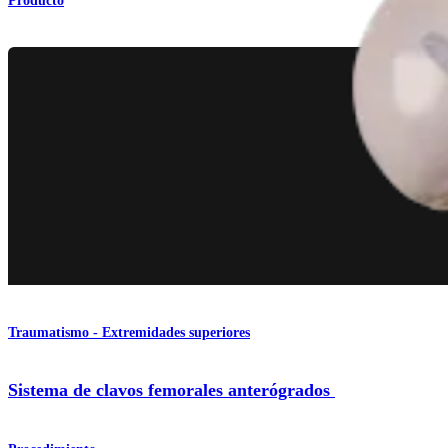
Producto
Traumatismo - Extremidades superiores
Sistema de clavos femorales anterógrados