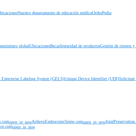
icaciones
Nuestro departamento de educación médica
OrthoPedia
suministro global
Ubicaciones
Becas
Seguridad de productos
Gestión de riesgos 
l Enterprise Labeling System (GELS)
Unique Device Identifier (UDI)
Solicitud 
n.com
ArthrexEndoscopicSpine.com
JointPreservatio
open_in_new
open_in_new
nce.com
open_in_new