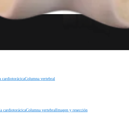
a cardiotorácica
Columna vertebral
a cardiotorácica
Columna vertebral
Imagen y resección