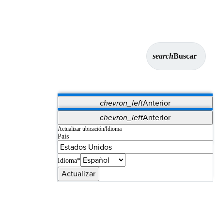
search
Buscar
chevron_left
Anterior
Aplicaciones
chevron_left
Anterior
Vet Systems
OrthoPedia Patient
SAP
Actualizar ubicación/Idioma
País
Supplier Portal
Synergy Imaging & Resection
Idioma*
Actualizar