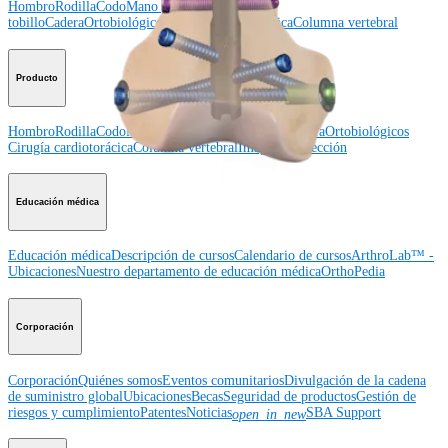
Hombro
Rodilla
Codo
Mano y muñeca
Pie y
tobillo
Cadera
Ortobiológicos
Cirugía cardiotorácica
Columna vertebral
Producto
Hombro
Rodilla
Codo
Mano y muñeca
Pie y tobillo
Cadera
Ortobiológicos
Cirugía cardiotorácica
Columna vertebral
Imagen y resección
Educación médica
Educación médica
Descripción de cursos
Calendario de cursos
ArthroLab™ -
Ubicaciones
Nuestro departamento de educación médica
OrthoPedia
Corporación
Corporación
Quiénes somos
Eventos comunitarios
Divulgación de la cadena
de suministro global
Ubicaciones
Becas
Seguridad de productos
Gestión de
riesgos y cumplimiento
Patentes
Noticias
SBA Support
open_in_new