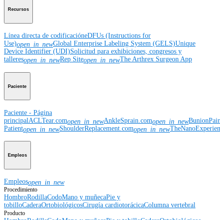
Recursos
Línea directa de codificación
eDFUs (Instructions for
Use)
Global Enterprise Labeling System (GELS)
Unique
open_in_new
Device Identifier (UDI)
Solicitud para exhibiciones, congresos y
talleres
Rep Site
The Arthrex Surgeon App
open_in_new
open_in_new
Paciente
Paciente - Página
principal
ACLTear.com
AnkleSprain.com
BunionPai
open_in_new
open_in_new
Patient
ShoulderReplacement.com
TheNanoExperie
open_in_new
open_in_new
Empleos
Empleos
open_in_new
Procedimiento
Hombro
Rodilla
Codo
Mano y muñeca
Pie y
tobillo
Cadera
Ortobiológicos
Cirugía cardiotorácica
Columna vertebral
Producto