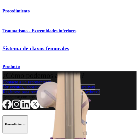
Procedimiento
Traumatismo - Extremidades inferiores
Sistema de clavos femorales
Producto
¿Cómo podemos ayudarlo?
Contacte a un representante
Ver eventos, laboratorios y oportunidades educativas
Regístrese para recibir: ¿Qué hay de nuevo en Arthrex?
Conéctese con nosotros
Procedimiento