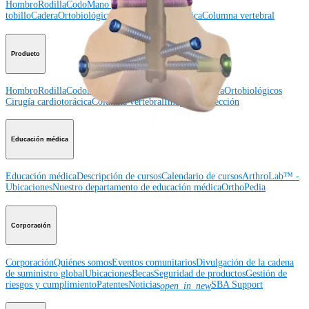
Hombro
Rodilla
Codo
Mano y muñeca
Pie y
tobillo
Cadera
Ortobiológicos
Cirugía cardiotorácica
Columna vertebral
Producto
Hombro
Rodilla
Codo
Mano y muñeca
Pie y tobillo
Cadera
Ortobiológicos
Cirugía cardiotorácica
Columna vertebral
Imagen y resección
Educación médica
Educación médica
Descripción de cursos
Calendario de cursos
ArthroLab™ -
Ubicaciones
Nuestro departamento de educación médica
OrthoPedia
Corporación
Corporación
Quiénes somos
Eventos comunitarios
Divulgación de la cadena
de suministro global
Ubicaciones
Becas
Seguridad de productos
Gestión de
riesgos y cumplimiento
Patentes
Noticias
SBA Support
open_in_new