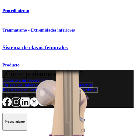
Procedimiento
Traumatismo - Extremidades inferiores
Sistema de clavos femorales
Producto
¿Cómo podemos ayudarlo?
Contacte a un representante
Ver eventos, laboratorios y oportunidades educativas
Regístrese para recibir: ¿Qué hay de nuevo en Arthrex?
Conéctese con nosotros
Procedimiento