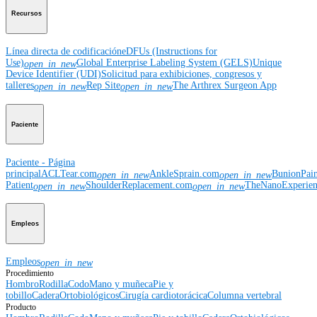
Recursos
Línea directa de codificación
eDFUs (Instructions for
Use)
Global Enterprise Labeling System (GELS)
Unique
open_in_new
Device Identifier (UDI)
Solicitud para exhibiciones, congresos y
talleres
Rep Site
The Arthrex Surgeon App
open_in_new
open_in_new
Paciente
Paciente - Página
principal
ACLTear.com
AnkleSprain.com
BunionPai
open_in_new
open_in_new
Patient
ShoulderReplacement.com
TheNanoExperie
open_in_new
open_in_new
Empleos
Empleos
open_in_new
Procedimiento
Hombro
Rodilla
Codo
Mano y muñeca
Pie y
tobillo
Cadera
Ortobiológicos
Cirugía cardiotorácica
Columna vertebral
Producto