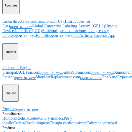
Recursos
Línea directa de codificación
eDFUs (Instructions for
Use)
Global Enterprise Labeling System (GELS)
Unique
open_in_new
Device Identifier (UDI)
Solicitud para exhibiciones, congresos y
talleres
Rep Site
The Arthrex Surgeon App
open_in_new
open_in_new
Paciente
Paciente - Página
principal
ACLTear.com
AnkleSprain.com
BunionPai
open_in_new
open_in_new
Patient
ShoulderReplacement.com
TheNanoExperie
open_in_new
open_in_new
Empleos
Empleos
open_in_new
Procedimiento
Hombro
Rodilla
Codo
Mano y muñeca
Pie y
tobillo
Cadera
Ortobiológicos
Cirugía cardiotorácica
Columna vertebral
Producto