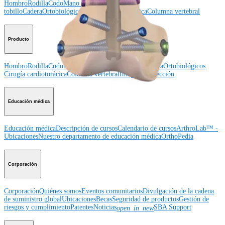
Hombro
Rodilla
Codo
Mano y muñeca
Pie y
tobillo
Cadera
Ortobiológicos
Cirugía cardiotorácica
Columna vertebral
Producto
Hombro
Rodilla
Codo
Mano y muñeca
Pie y tobillo
Cadera
Ortobiológicos
Cirugía cardiotorácica
Columna vertebral
Imagen y resección
Educación médica
Educación médica
Descripción de cursos
Calendario de cursos
ArthroLab™ -
Ubicaciones
Nuestro departamento de educación médica
OrthoPedia
Corporación
Corporación
Quiénes somos
Eventos comunitarios
Divulgación de la cadena
de suministro global
Ubicaciones
Becas
Seguridad de productos
Gestión de
riesgos y cumplimiento
Patentes
Noticias
SBA Support
open_in_new