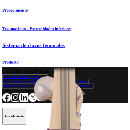
Procedimiento
Traumatismo - Extremidades inferiores
Sistema de clavos femorales
Producto
¿Cómo podemos ayudarlo?
Contacte a un representante
Ver eventos, laboratorios y oportunidades educativas
Regístrese para recibir: ¿Qué hay de nuevo en Arthrex?
Conéctese con nosotros
Procedimiento