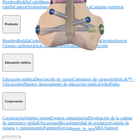
Hombro
Rodilla
Codo
Mano y muñeca
Pie y
tobillo
Cadera
Ortobiológicos
Cirugía cardiotorácica
Columna vertebral
Producto
Hombro
Rodilla
Codo
Mano y muñeca
Pie y tobillo
Cadera
Ortobiológicos
Cirugía cardiotorácica
Columna vertebral
Imagen y resección
Educación médica
Educación médica
Descripción de cursos
Calendario de cursos
ArthroLab™ -
Ubicaciones
Nuestro departamento de educación médica
OrthoPedia
Corporación
Corporación
Quiénes somos
Eventos comunitarios
Divulgación de la cadena
de suministro global
Ubicaciones
Becas
Seguridad de productos
Gestión de
riesgos y cumplimiento
Patentes
Noticias
SBA Support
open_in_new