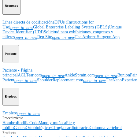
Recursos
Línea directa de codificación
eDFUs (Instructions for
Use)
Global Enterprise Labeling System (GELS)
Unique
open_in_new
Device Identifier (UDI)
Solicitud para exhibiciones, congresos y
talleres
Rep Site
The Arthrex Surgeon App
open_in_new
open_in_new
Paciente
Paciente - Página
principal
ACLTear.com
AnkleSprain.com
BunionPai
open_in_new
open_in_new
Patient
ShoulderReplacement.com
TheNanoExperie
open_in_new
open_in_new
Empleos
Empleos
open_in_new
Procedimiento
Hombro
Rodilla
Codo
Mano y muñeca
Pie y
tobillo
Cadera
Ortobiológicos
Cirugía cardiotorácica
Columna vertebral
Producto