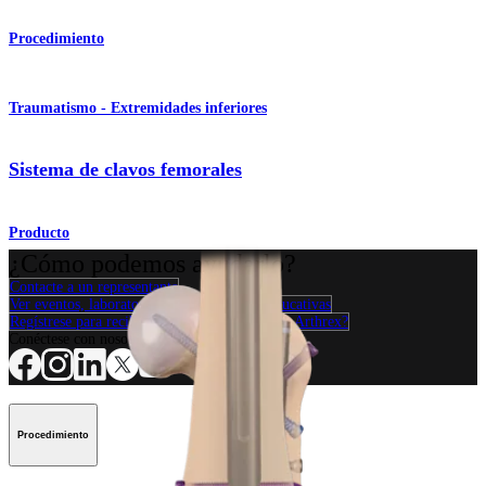
Procedimiento
Traumatismo - Extremidades inferiores
Sistema de clavos femorales
Producto
¿Cómo podemos ayudarlo?
Contacte a un representante
Ver eventos, laboratorios y oportunidades educativas
Regístrese para recibir: ¿Qué hay de nuevo en Arthrex?
Conéctese con nosotros
Procedimiento