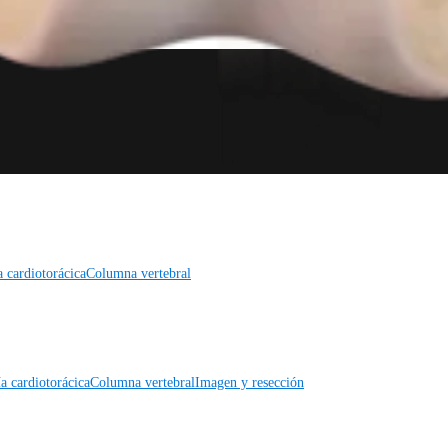
a cardiotorácica
Columna vertebral
a cardiotorácica
Columna vertebral
Imagen y resección