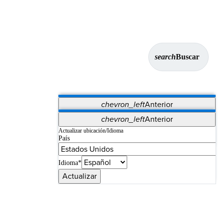
search
Buscar
chevron_left
Anterior
Aplicaciones
chevron_left
Anterior
Vet Systems
OrthoPedia Patient
SAP
Actualizar ubicación/Idioma
País
Supplier Portal
Synergy Imaging & Resection
Idioma*
Actualizar