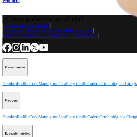
Producto
¿Cómo podemos ayudarlo?
Contacte a un representante
Ver eventos, laboratorios y oportunidades educativas
Regístrese para recibir: ¿Qué hay de nuevo en Arthrex?
Conéctese con nosotros
Procedimiento
Hombro
Rodilla
Codo
Mano y muñeca
Pie y tobillo
Cadera
Ortobiológicos
Cirugí
Producto
Hombro
Rodilla
Codo
Mano y muñeca
Pie y tobillo
Cadera
Ortobiológicos
Cirugí
Educación médica