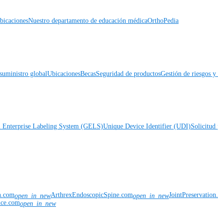
icaciones
Nuestro departamento de educación médica
OrthoPedia
suministro global
Ubicaciones
Becas
Seguridad de productos
Gestión de riesgos 
l Enterprise Labeling System (GELS)
Unique Device Identifier (UDI)
Solicitud 
n.com
ArthrexEndoscopicSpine.com
JointPreservatio
open_in_new
open_in_new
nce.com
open_in_new