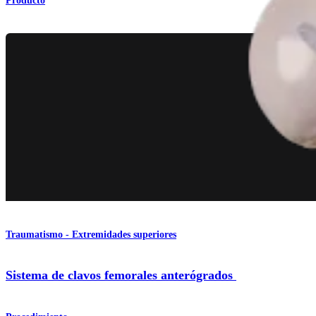
Producto
Traumatismo - Extremidades superiores
Sistema de clavos femorales anterógrados