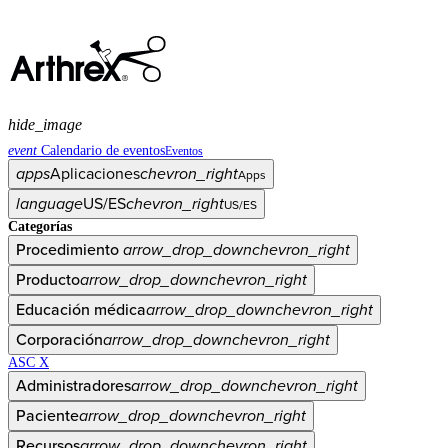
hide_image
event
Calendario de eventos
Eventos
apps
Aplicaciones
chevron_right
Apps
language
US/ES
chevron_right
US/ES
Categorías
Procedimiento
arrow_drop_down
chevron_right
Producto
arrow_drop_down
chevron_right
Educación médica
arrow_drop_down
chevron_right
Corporación
arrow_drop_down
chevron_right
ASC X
Administradores
arrow_drop_down
chevron_right
Paciente
arrow_drop_down
chevron_right
Recursos
arrow_drop_down
chevron_right