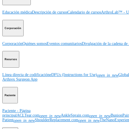
Educación médica
Descripción de cursos
Calendario de cursos
ArthroLab™ - Ub
Corporación
Corporación
Quiénes somos
Eventos comunitarios
Divulgación de la cadena de 
Recursos
Línea directa de codificación
eDFUs (Instructions for Use)
Globa
open_in_new
Arthrex Surgeon App
Paciente
Paciente - Página
principal
ACLTear.com
AnkleSprain.com
BunionPai
open_in_new
open_in_new
Patient
ShoulderReplacement.com
TheNanoExperie
open_in_new
open_in_new