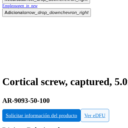
Empleos
open_in_new
Adicional
arrow_drop_down
chevron_right
Cortical screw, captured, 
AR-9093-50-100
Solicitar información del producto
Ver eDFU