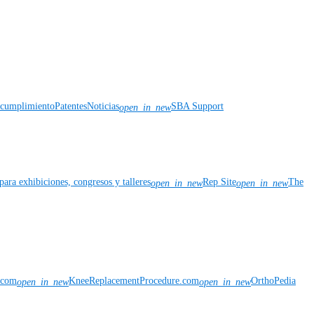
y cumplimiento
Patentes
Noticias
SBA Support
open_in_new
para exhibiciones, congresos y talleres
Rep Site
The
open_in_new
open_in_new
n.com
KneeReplacementProcedure.com
OrthoPedia
open_in_new
open_in_new