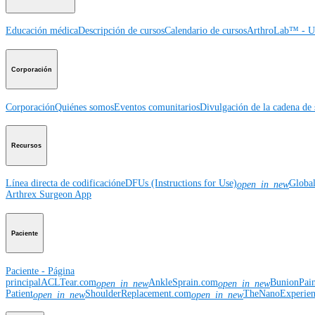
Educación médica
Descripción de cursos
Calendario de cursos
ArthroLab™ - Ub
Corporación
Corporación
Quiénes somos
Eventos comunitarios
Divulgación de la cadena de 
Recursos
Línea directa de codificación
eDFUs (Instructions for Use)
Globa
open_in_new
Arthrex Surgeon App
Paciente
Paciente - Página
principal
ACLTear.com
AnkleSprain.com
BunionPai
open_in_new
open_in_new
Patient
ShoulderReplacement.com
TheNanoExperie
open_in_new
open_in_new