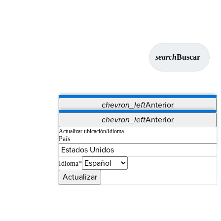
search
Buscar
chevron_left
Anterior
Aplicaciones
chevron_left
Anterior
Vet Systems
OrthoPedia Patient
SAP
Actualizar ubicación/Idioma
País
Supplier Portal
Synergy Imaging & Resection
Idioma*
Actualizar