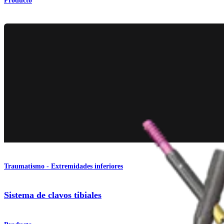
Producto
Traumatismo - Extremidades inferiores
Sistema de clavos tibiales