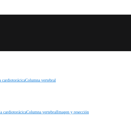
a cardiotorácica
Columna vertebral
a cardiotorácica
Columna vertebral
Imagen y resección