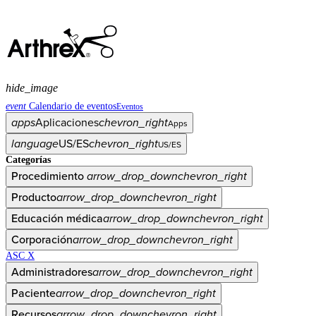
hide_image
event
Calendario de eventos
Eventos
apps
Aplicaciones
chevron_right
Apps
language
US/ES
chevron_right
US/ES
Categorías
Procedimiento
arrow_drop_down
chevron_right
Producto
arrow_drop_down
chevron_right
Educación médica
arrow_drop_down
chevron_right
Corporación
arrow_drop_down
chevron_right
ASC X
Administradores
arrow_drop_down
chevron_right
Paciente
arrow_drop_down
chevron_right
Recursos
arrow_drop_down
chevron_right