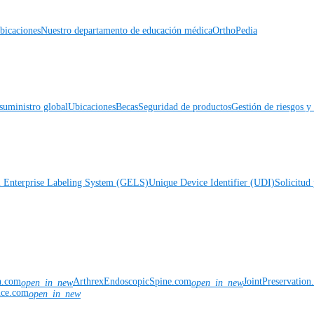
icaciones
Nuestro departamento de educación médica
OrthoPedia
suministro global
Ubicaciones
Becas
Seguridad de productos
Gestión de riesgos 
l Enterprise Labeling System (GELS)
Unique Device Identifier (UDI)
Solicitud 
n.com
ArthrexEndoscopicSpine.com
JointPreservatio
open_in_new
open_in_new
nce.com
open_in_new