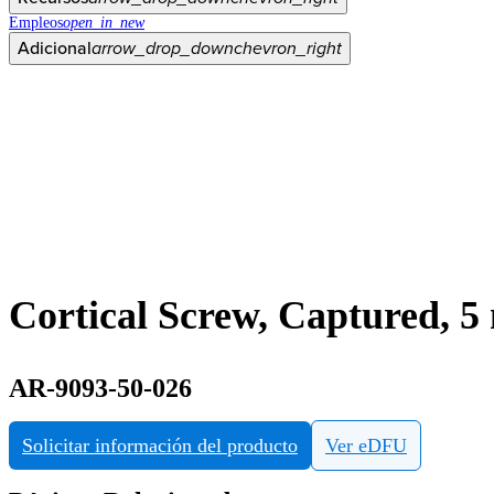
Empleos
open_in_new
Adicional
arrow_drop_down
chevron_right
Cortical Screw, Captured, 
AR-9093-50-026
Solicitar información del producto
Ver eDFU