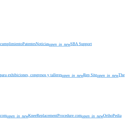
y cumplimiento
Patentes
Noticias
SBA Support
open_in_new
para exhibiciones, congresos y talleres
Rep Site
The
open_in_new
open_in_new
n.com
KneeReplacementProcedure.com
OrthoPedia
open_in_new
open_in_new