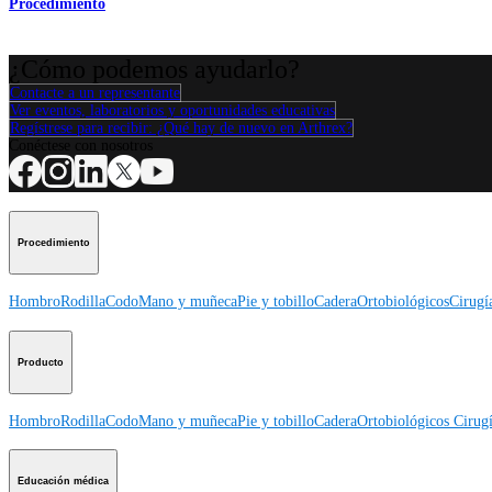
Procedimiento
¿Cómo podemos ayudarlo?
Contacte a un representante
Ver eventos, laboratorios y oportunidades educativas
Regístrese para recibir: ¿Qué hay de nuevo en Arthrex?
Conéctese con nosotros
Procedimiento
Hombro
Rodilla
Codo
Mano y muñeca
Pie y tobillo
Cadera
Ortobiológicos
Cirugí
Producto
Hombro
Rodilla
Codo
Mano y muñeca
Pie y tobillo
Cadera
Ortobiológicos
Cirugí
Educación médica