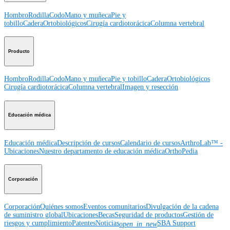
Hombro
Rodilla
Codo
Mano y muñeca
Pie y
tobillo
Cadera
Ortobiológicos
Cirugía cardiotorácica
Columna vertebral
Producto
Hombro
Rodilla
Codo
Mano y muñeca
Pie y tobillo
Cadera
Ortobiológicos
Cirugía cardiotorácica
Columna vertebral
Imagen y resección
Educación médica
Educación médica
Descripción de cursos
Calendario de cursos
ArthroLab™ -
Ubicaciones
Nuestro departamento de educación médica
OrthoPedia
Corporación
Corporación
Quiénes somos
Eventos comunitarios
Divulgación de la cadena
de suministro global
Ubicaciones
Becas
Seguridad de productos
Gestión de
riesgos y cumplimiento
Patentes
Noticias
SBA Support
open_in_new