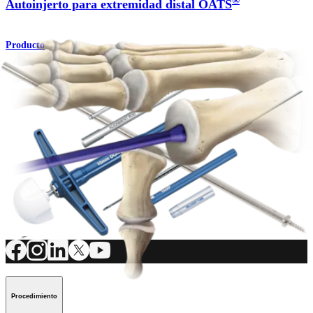
®
Autoinjerto para extremidad distal OATS
Producto
Pie y tobillo
Aloinjerto osteocondral
Procedimiento
¿Cómo podemos ayudarlo?
Contacte a un representante
Ver eventos, laboratorios y oportunidades educativas
Regístrese para recibir: ¿Qué hay de nuevo en Arthrex?
Conéctese con nosotros
Procedimiento