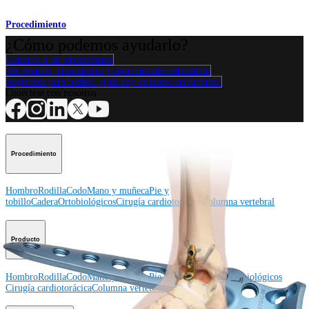
Procedimiento
¿Cómo podemos ayudarlo?
Contacte a un representante
Ver eventos, laboratorios y oportunidades educativas
Regístrese para recibir: ¿Qué hay de nuevo en Arthrex?
Conéctese con nosotros
Procedimiento
Hombro
Rodilla
Codo
Mano y muñeca
Pie y
tobillo
Cadera
Ortobiológicos
Cirugía cardiotorácica
Columna vertebral
Producto
Hombro
Rodilla
Codo
Mano y muñeca
Pie y tobillo
Cadera
Ortobiológicos
Cirugía cardiotorácica
Columna vertebral
Imagen y resección