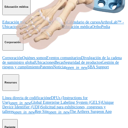
Educación médica
Educación médica
Descripción de cursos
Calendario de cursos
ArthroLab™ -
Ubicaciones
Nuestro departamento de educación médica
OrthoPedia
Corporación
Corporación
Quiénes somos
Eventos comunitarios
Divulgación de la cadena
de suministro global
Ubicaciones
Becas
Seguridad de productos
Gestión de
riesgos y cumplimiento
Patentes
Noticias
SBA Support
open_in_new
Recursos
Línea directa de codificación
eDFUs (Instructions for
Use)
Global Enterprise Labeling System (GELS)
Unique
open_in_new
Device Identifier (UDI)
Solicitud para exhibiciones, congresos y
talleres
Rep Site
The Arthrex Surgeon App
open_in_new
open_in_new
Paciente